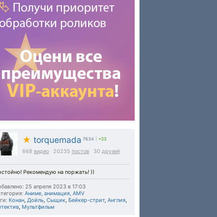
★
torquemada
7634
|
+23
668
видео
20235
постов
30
друзей
стойно! Рекомендую на поржать! ))
бавлено: 25 апреля 2023 в 17:03
тегория:
Аниме, анимация, AMV
ги:
Конан
,
Дойль
,
Сыщик
,
Бейкер-стрит
,
Англия
,
етектив
,
Мультфильм