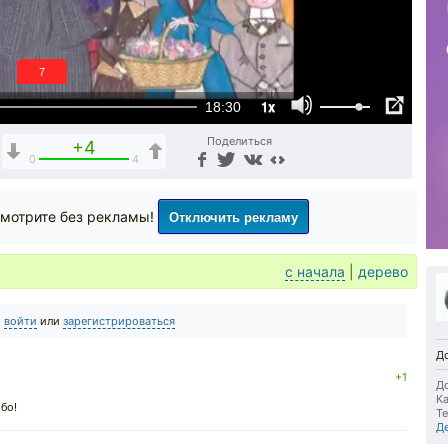
6
1x
18:30
Поделиться
+4
0
4
Отключить рекламу
мотрите без рекламы!
с начала
|
дерево
о
войти
или
зарегистрироваться
До
+1
До
Ка
бо!
Те
Д