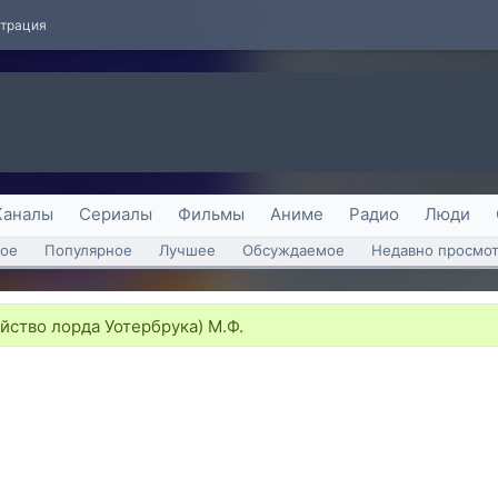
страция
Каналы
Сериалы
Фильмы
Аниме
Радио
Люди
ое
Популярное
Лучшее
Обсуждаемое
Недавно просмо
йство лорда Уотербрука) М.Ф.