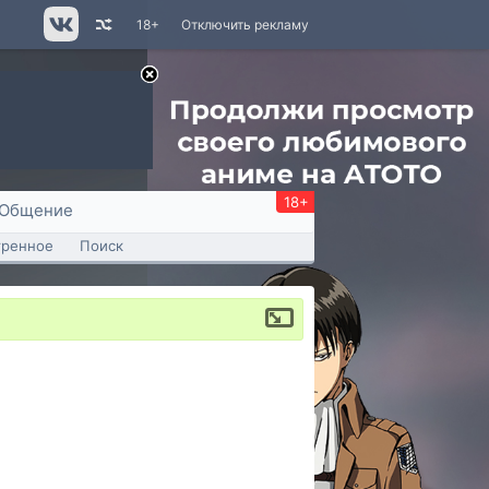
18+
Отключить рекламу
18+
Общение
тренное
Поиск