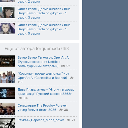
сезон, 2 серия
Синяя капля: Драма ангелов / Blue
Drop: Tenshi tachi no gikyoku - 1
сезон, 3 серия
Синяя капля: Драма ангелов / Blue
Drop: Tenshi tachi no gikyoku - 1
сезон, 5 серия
Еще от автора torquemada
668
Ветер Ветер Ты могуч. OpenArt Ai
(Русские сказки от Netflix с
голливудскими актерами)
52
"Красивая, вроде, девчонка!" - от
OpenArt AI (Селезнёва и Варлей)
119
Дива Плавалагуна - "Что ж ты фраер
сдал назад" Русский шансон 2263г.
84
Смысловые The Prodigy Forever
young forever drunk 2026
38
Pavka47_Depeche_Mode_cover
21