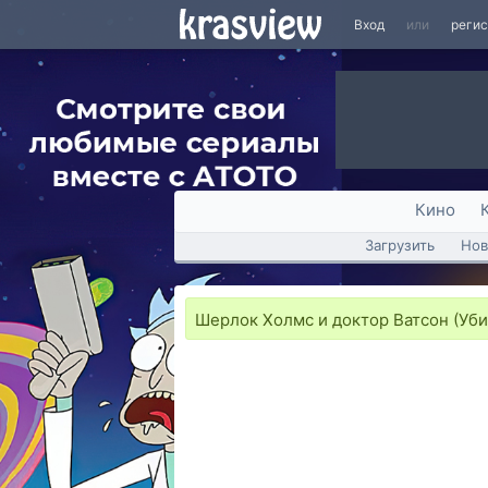
Вход
или
реги
Кино
Загрузить
Нов
Шерлок Холмс и доктор Ватсон (Уби