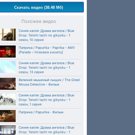
Скачать видео (38.48 Мб)
Похожее видео
Синяя капля: Драма ангелов / Blue
Drop: Tenshi tachi no gikyoku - 1
сезон, 10 серия
Паприка / Papurika - Paprika - AMV
[Parade ~ hirasawa susumu]
Синяя капля: Драма ангелов / Blue
Drop: Tenshi tachi no gikyoku - 1
сезон, 13 серия
Великий мышиный сыщик / The Great
Mouse Detective - Фильм
Синяя капля: Драма ангелов / Blue
Drop: Tenshi tachi no gikyoku - 1
сезон, 1 серия
Паприка / Papurika - Фильм
Синяя капля: Драма ангелов / Blue
Drop: Tenshi tachi no gikyoku - 1