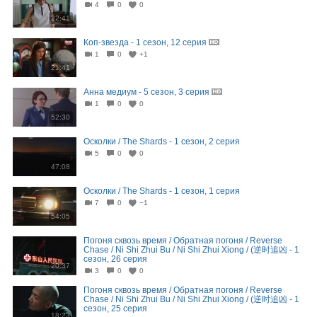
4
0
0
22:41
Коп-звезда - 1 сезон, 12 серия
1
0
+1
21:41
Анна медиум - 5 сезон, 3 серия
1
0
0
52:30
Осколки / The Shards - 1 сезон, 2 серия
5
0
0
47:08
Осколки / The Shards - 1 сезон, 1 серия
7
0
−1
54:05
Погоня сквозь время / Обратная погоня / Reverse
Chase / Ni Shi Zhui Bu / Ni Shi Zhui Xiong / (逆时追凶 - 1
сезон, 26 серия
20:37
3
0
0
Погоня сквозь время / Обратная погоня / Reverse
Chase / Ni Shi Zhui Bu / Ni Shi Zhui Xiong / (逆时追凶 - 1
сезон, 25 серия
18:23