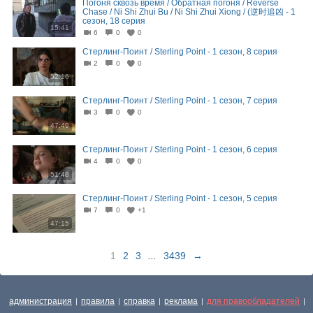
Погоня сквозь время / Обратная погоня / Reverse
Chase / Ni Shi Zhui Bu / Ni Shi Zhui Xiong / (逆时追凶 - 1
сезон, 18 серия
15:41
6
0
0
Стерлинг-Поинт / Sterling Point - 1 сезон, 8 серия
2
0
0
52:16
Стерлинг-Поинт / Sterling Point - 1 сезон, 7 серия
3
0
0
47:49
Стерлинг-Поинт / Sterling Point - 1 сезон, 6 серия
4
0
0
51:48
Стерлинг-Поинт / Sterling Point - 1 сезон, 5 серия
7
0
+1
47:15
1
2
3
...
3439
→
администрация
правила
справка
реклама
для правообладателей
|
|
|
|
|