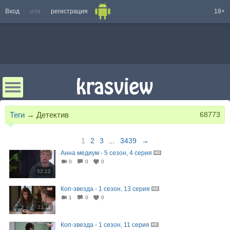
Вход
или
регистрация
18+
Теги
→
Детектив
68773
1
2
3
...
3439
→
Анна медиум - 5 сезон, 4 серия
0
0
0
52:12
Коп-звезда - 1 сезон, 13 серия
1
0
0
22:11
Коп-звезда - 1 сезон, 11 серия