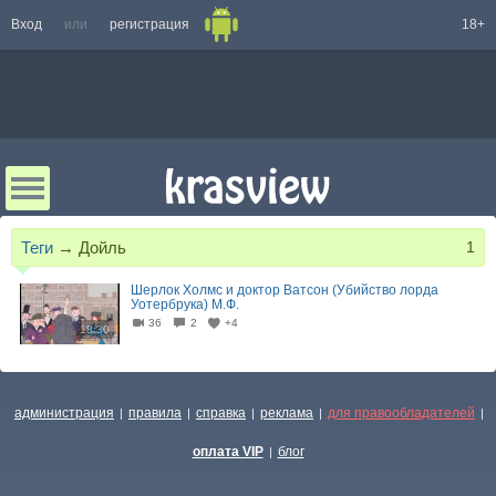
Вход
или
регистрация
18+
Теги
→
Дойль
1
Шерлок Холмс и доктор Ватсон (Убийство лорда
Уотербрука) М.Ф.
36
2
+4
18:30
администрация
правила
справка
реклама
для правообладателей
|
|
|
|
|
оплата VIP
блог
|