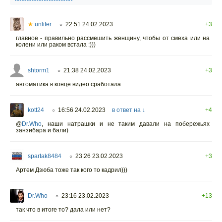
★
unlifer
22:51 24.02.2023
+3
○
главное - правильно рассмешить женщину, чтобы от смеха или на
колени или раком встала :)))
shtorm1
21:38 24.02.2023
+3
○
автоматика в конце видео сработала
kott24
16:56 24.02.2023
в ответ на ↓
+4
○
@
Dr.Who
, наши натрашки и не таким давали на побережьях
занзибара и бали)
spartak8484
23:26 23.02.2023
+3
○
Артем Дзюба тоже так кого то кадрил)))
Dr.Who
23:16 23.02.2023
+13
○
так что в итоге то? дала или нет?