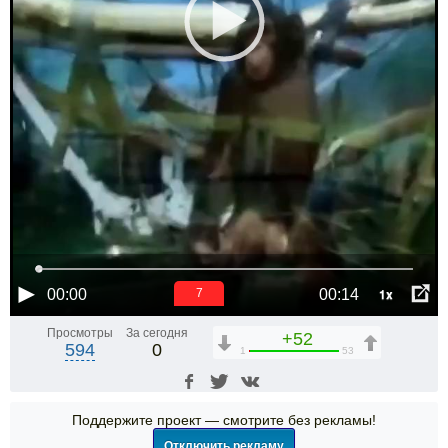
1x
00:00
00:14
7
Просмотры
За сегодня
+52
594
0
1
53
Поддержите проект — смотрите без рекламы!
Отключить рекламу