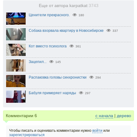
Еще от автора karpatkat
3743
Ценители прекрасного.
180
Собака взорвала квартиру в Новосибирске
337
Кот вместо психолога
361
Зацепил...
145
Распаковка головы синхронистки
294
Бабуля примеряет наряды
297
Комментарии
6
с начала
|
дерево
Чтобы писать и оценивать комментарии нужно
войти
или
зарегистрироваться