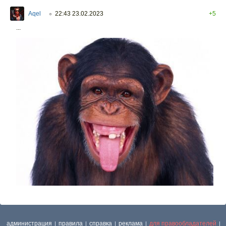
Aqel
22:43 23.02.2023
+5
○
...
администрация
правила
справка
реклама
для правообладателей
|
|
|
|
|