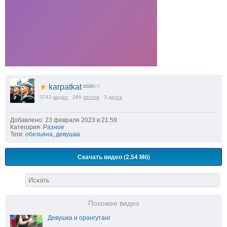
★
karpatkat
116263
| 0
3743
видео
289
постов
3
друга
Добавлено: 23 февраля 2023 в 21:59
Категория:
Разное
Теги:
обезьяна
,
девушка
Скачать видео (2.54 Мб)
Похожее видео
Девушка и орангутанг