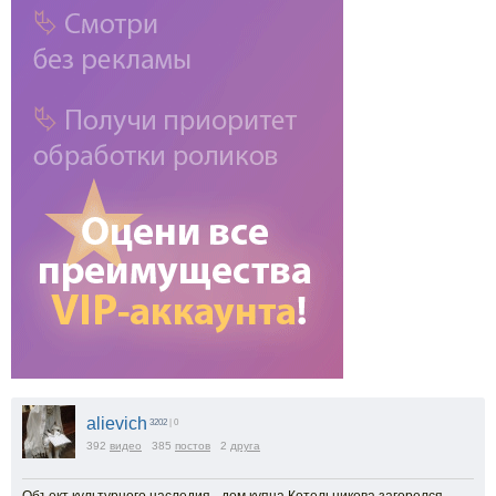
alievich
3202
| 0
392
видео
385
постов
2
друга