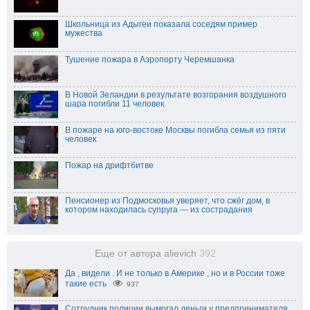
Школьница из Адыгеи показала соседям пример
мужества
Тушение пожара в Аэропорту Черемшанка
В Новой Зеландии в результате возгорания воздушного
шара погибли 11 человек.
В пожаре на юго-востоке Москвы погибла семья из пяти
человек
Пожар на дрифтбитве
Пенсионер из Подмосковья уверяет, что сжёг дом, в
котором находилась супруга — из сострадания
Еще от автора alievich
392
Да , видели . И не только в Америке , но и в России тоже
такие есть
937
Сотрудник полиции вымогал деньги у предпринимателя,