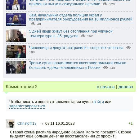
применяя пытки и сексуальное насилие
120
Зам. начальника отдела полиции украл у
предпринимателя оборудования на 10 миллионов рублей
48
5 дней люди живут без отопления при уличной
температуре в -35 градусов
162
Чиновница и депутат затравили в соцсетях человека
188
Третьи сутки продолжается восстание жильцов самого
большого «дома-человейника» в России
348
Комментарии
2
с начала
|
дерево
Чтобы писать и оценивать комментарии нужно
войти
или
зарегистрироваться
Christofff13
08:11 16.01.2023
+1
○
Старая схема распила народного бабала. Кого-то посадят? Скорее
выделят ещё больше денег на восстановление! 2х профит!