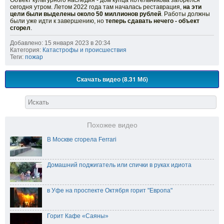
Объект культурного наследия - дом купца Котельникова загорелся
сегодня утром. Летом 2022 года там началась реставрация,
на эти
цели были выделены около 50 миллионов рублей
. Работы должны
были уже идти к завершению, но
теперь сдавать нечего - объект
сгорел
.
Добавлено: 15 января 2023 в 20:34
Категория:
Катастрофы и происшествия
Теги:
пожар
Скачать видео (8.31 Мб)
Похожее видео
В Москве сгорела Ferrari
Домашний поджигатель или спички в руках идиота
в Уфе на проспекте Октября горит "Европа"
Горит Кафе «Саяны»