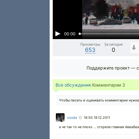
00:00
Просмотры
За сегодня
653
0
Поддержите проект — с
Все обсуждения.
Комментарии
3
Чтобы писать и оценивать комментарии нужн
zonda
16:55 19.12.2011
○
а че так то не плохо ... сгорела главная Авиаб