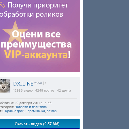
DX_LINE
23642
| 0
12986
видео
4249
постов
42
друга
бавлено: 19 декабря 2011 в 15:56
тегория:
Новости и политика
ги:
Красноярск
,
Черемшанка
,
пожар
Скачать видео (2.57 Мб)