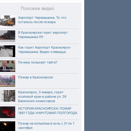
Похожее видео
Аэропорт Черемшанка. То что
осталось после пожара
В Красноярске горит аэропорт
Черемшанка !!!!!
Как горит Аэропорт Красноярск-
Черемшанка. Видео очевидца
Почему полыхает тайга?
Пожар в Красноярске
Красноярск, 3 января, горит
козловой кран в районе ул. 26
Бакинских комиссаров
ИСТОРИЯ КРАСНОЯРСКА: ПОЖАР
1881 ГОДА УНИЧТОЖИЛ ПОЛГОРОДА
Пожар на копылова в ночь с 31 по 1
сентября