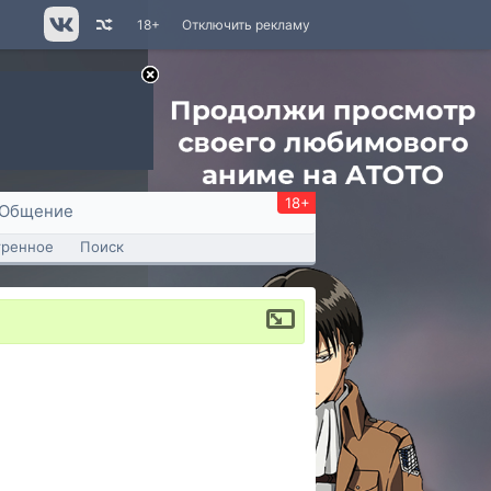
18+
Отключить рекламу
18+
Общение
тренное
Поиск