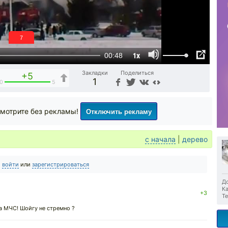
6
1x
00:48
Закладки
Поделиться
+5
1
0
5
Отключить рекламу
мотрите без рекламы!
с начала
|
дерево
о
войти
или
зарегистрироваться
До
Ка
+3
Те
аза МЧС! Шойгу не стремно ?