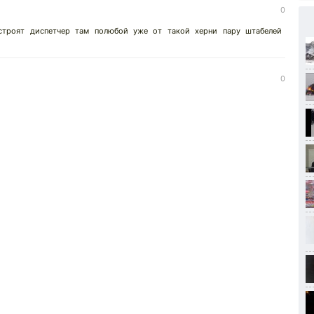
0
строят диспетчер там полюбой уже от такой херни пару штабелей
0