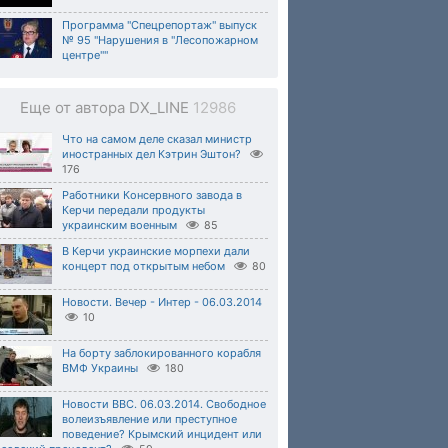
Программа "Спецрепортаж" выпуск
№ 95 "Нарушения в "Лесопожарном
центре""
Еще от автора DX_LINE
12986
Что на самом деле сказал министр
иностранных дел Кэтрин Эштон?
176
Работники Консервного завода в
Керчи передали продукты
украинским военным
85
В Керчи украинские морпехи дали
концерт под открытым небом
80
Новости. Вечер - Интер - 06.03.2014
10
На борту заблокированного корабля
ВМФ Украины
180
Новости BBC. 06.03.2014. Свободное
волеизъявление или преступное
поведение? Крымский инцидент или