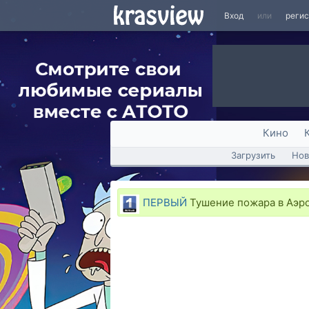
Вход
или
реги
Кино
Загрузить
Нов
ПЕРВЫЙ
Тушение пожара в Аэр