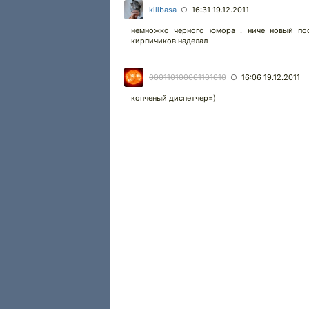
killbasa
16:31 19.12.2011
○
немножко черного юмора . ниче новый по
кирпичиков наделал
000110100001101010
16:06 19.12.2011
○
копченый диспетчер=)