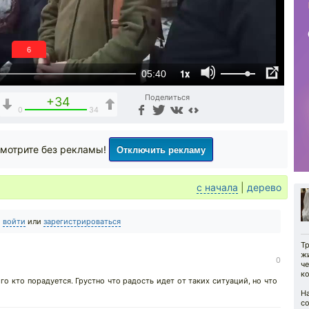
5
1x
05:40
Поделиться
+34
0
34
Отключить рекламу
мотрите без рекламы!
с начала
|
дерево
о
войти
или
зарегистрироваться
Т
ж
0
ч
к
го кто порадуется. Грустно что радость идет от таких ситуаций, но что
Н
со