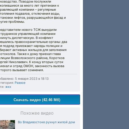
уководство. Поводом послужили
копившиеся за много лет претензии к
правляющей компании – регулярные
топления подвалов, отключения воды,
становки лифтов, разрушающийся фасад и
ругие проблемы.
редставители нового ТСЖ вынудили
отрудников управляющей компании
кинуть диспетческую. В конфликт
мешались правоохранительные органы: два
ня подряд приезжают наряды полиции и
абирают активных жильцов для заполнения
отоколов. Также к дому приехал глава
олиции Всеволожского района, Коротков
ргей Николаевич. К концу вторых суток
риехал и отряд ОМОН, законность вызова
оторого вызывает сомнения.
бавлено: 5 января 2023 в 18:13
тегория:
Разное
ги:
жкх
Скачать видео (42.46 Мб)
Похожее видео
Во Владивостоке рухнул жилой дом