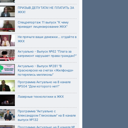
ПРИЗЫВ ДЕПУТАТА! НЕ ПЛАТИТЬ ЗА
ЖКХ!
Спецрепортаж 11 выпуск "К чему
приведет лицензирование ЖКХ"
Не прячьте ваши денежки… отдайте в
ЖКХ
Актуально - Выпуск №62 "Плата за
капремонт нарушает права граждан?"
Актуально - Выпуск №281 "В
Красноярске на счетах «Жилфонда»
потерялись миллионы"
Программа Актуально на 8 канале
№504 "Дом которого нет!"
Лазерные технологиии в ЖКХ
Программа “Актуально с
Александром Глисковым“ на 8 канале
выпуск №132
Программа Актуально на 8 канале №