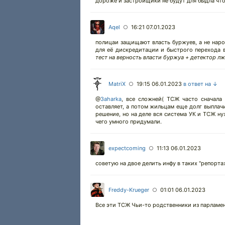
дороже и застройщики не будут для быдла что
Aqel
16:21 07.01.2023
○
полицаи защищают власть буржуев, а не наро
для её дискредитации и быстрого перехода в
тест на верность власти буржуа + детектор л
MatriX
19:15 06.01.2023
в ответ на ↓
○
@
3aharka
,
все сложней( ТСЖ часто сначала ч
оставляет, а потом жильцам еще долг выпла
решение, но на деле вся система УК и ТСЖ ну
чего умного придумали.
expectcoming
11:13 06.01.2023
○
советую на двое делить инфу в таких "репорта
Freddy-Krueger
01:01 06.01.2023
○
Все эти ТСЖ Чьи-то родственники из парламента