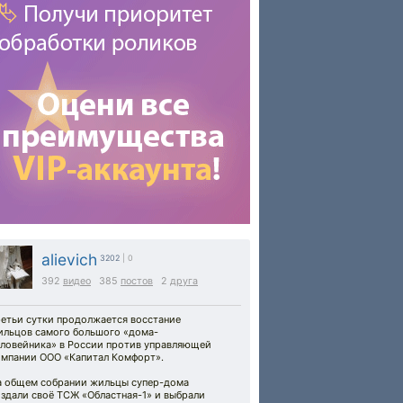
alievich
3202
| 0
392
видео
385
постов
2
друга
ретьи сутки продолжается восстание
ильцов самого большого «дома-
еловейника» в России против управляющей
омпании ООО «Капитал Комфорт».
а общем собрании жильцы супер-дома
здали своё ТСЖ «Областная-1» и выбрали