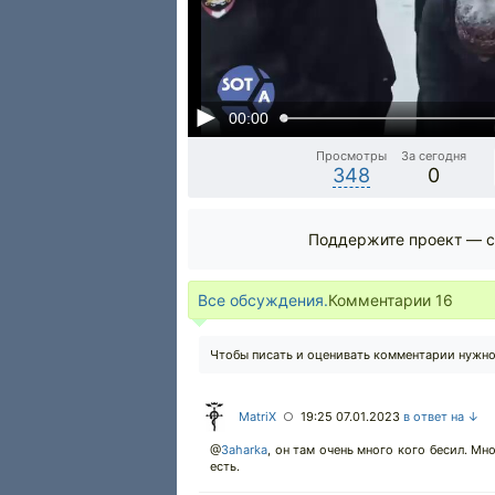
00:00
Просмотры
За сегодня
348
0
Поддержите проект — с
Все обсуждения.
Комментарии
16
Чтобы писать и оценивать комментарии нужн
MatriX
19:25 07.01.2023
в ответ на ↓
○
@
3aharka
,
он там очень много кого бесил. Мно
есть.