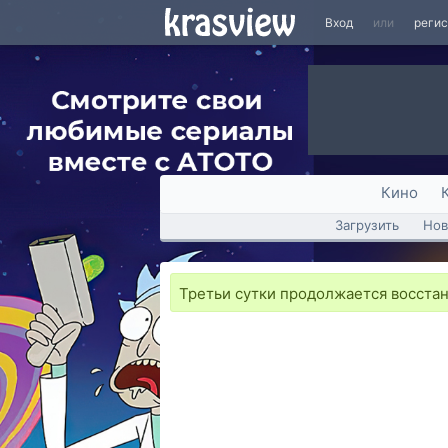
Вход
или
реги
Кино
Загрузить
Нов
Третьи сутки продолжается восста