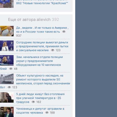
862 "Новые технологии "КрасКома""
Еще от автора alievich
392
Да , видели . И не только в Америке ,
но и в России тоже такие есть
937
Сотрудник полиции вымогал деньги
у предпринимателя, применяя пытки
и сексуальное насилие
120
Зам. начальника отдела полиции
украл у предпринимателя
оборудования на 10 миллионов
ублей
48
Объект культурного наследия, на
ремонт которого выделили 50
миллионов, сгорел перед окончанием
абот
123
5 дней люди живут без отопления
при уличной температуре в -35
градусов
162
Чиновница и депутат затравили в
соцсетях человека
188