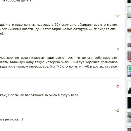
 то хорошее делать.
+2
да! - это надо понять, поэтому в 90х милицию обсирали все кто может
 опричникам власти (
при аттестации новые сотрудники проходят спец
жи
).
0
естное, но заканчивается чаще всего тем, что деньги себе пару лет
чивать. Минимум одну такую историю знаю. ТСЖ тут хорошее временное
ждается в полном пересмотре. Хм. Мб кто погуглит, мб в других странах
-2
жах", с большей вероятностью рыло в пуху у всех.
+2
 региона.....!