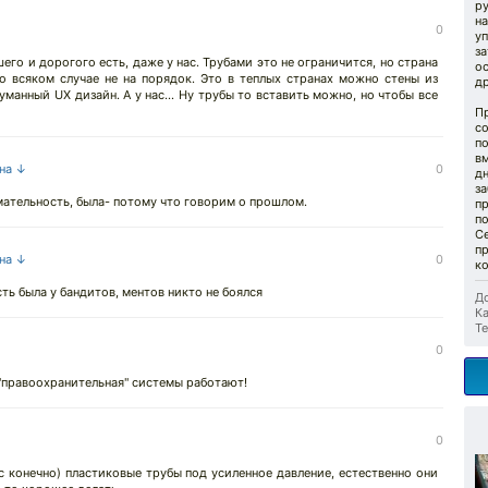
р
на
0
у
за
его и дорогого есть, даже у нас. Трубами это не ограничится, но страна
о
во всяком случае не на порядок. Это в теплых странах можно стены из
д
уманный UX дизайн. А у нас... Ну трубы то вставить можно, но чтобы все
П
с
по
в
 на ↓
0
д
з
мательность, была- потому что говорим о прошлом.
пр
п
Се
п
 на ↓
0
к
ть была у бандитов, ментов никто не боялся
До
Ка
Те
0
 "правоохранительная" системы работают!
0
ас конечно) пластиковые трубы под усиленное давление, естественно они