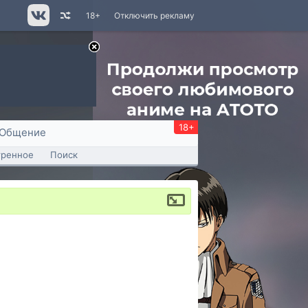
18+
Отключить рекламу
18+
Общение
тренное
Поиск
и