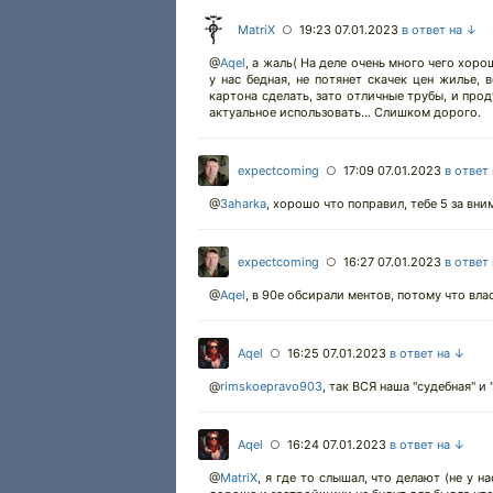
MatriX
19:23 07.01.2023
в ответ на ↓
○
@
Aqel
,
а жаль( На деле очень много чего хорош
у нас бедная, не потянет скачек цен жилье, 
картона сделать, зато отличные трубы, и прод
актуальное использовать... Слишком дорого.
expectcoming
17:09 07.01.2023
в ответ
○
@
3aharka
,
хорошо что поправил, тебе 5 за вни
expectcoming
16:27 07.01.2023
в ответ
○
@
Aqel
,
в 90е обсирали ментов, потому что влас
Aqel
16:25 07.01.2023
в ответ на ↓
○
@
rimskoepravo903
,
так ВСЯ наша "судебная" и
Aqel
16:24 07.01.2023
в ответ на ↓
○
@
MatriX
,
я где то слышал, что делают (не у н