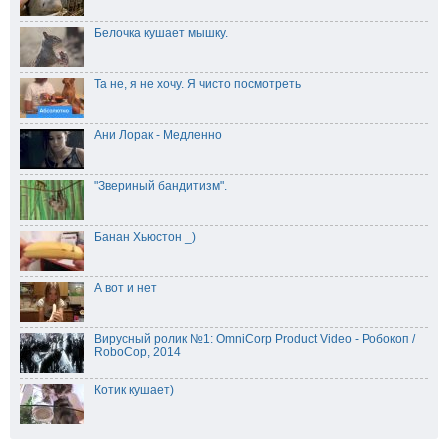
Белочка кушает мышку.
Та не, я не хочу. Я чисто посмотреть
Ани Лорак - Медленно
"Звериный бандитизм".
Банан Хьюстон _)
А вот и нет
Вирусный ролик №1: OmniCorp Product Video - Робокоп /
RoboCop, 2014
Котик кушает)