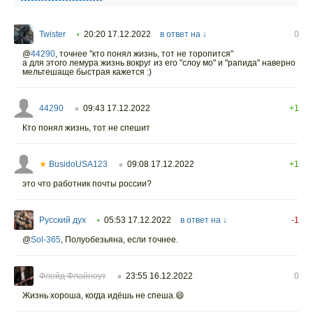
Twister
20:20 17.12.2022
в ответ на ↓
0
•
@
44290
,
точнее "кто понял жизнь, тот не торопится"
а для этого лемура жизнь вокруг из его "слоу мо" и "рапида" наверно
мельтешаще быстрая кажется :)
44290
09:43 17.12.2022
+1
○
Кто понял жизнь, тот не спешит
★
BusidoUSA123
09:08 17.12.2022
+1
○
это что работник почты россии?
Русский дух
05:53 17.12.2022
в ответ на ↓
-1
•
@
Sol-365
,
Полуобезьяна, если точнее.
Флойд Флайноут
23:55 16.12.2022
0
○
Жизнь хороша, когда идëшь не спеша.😄