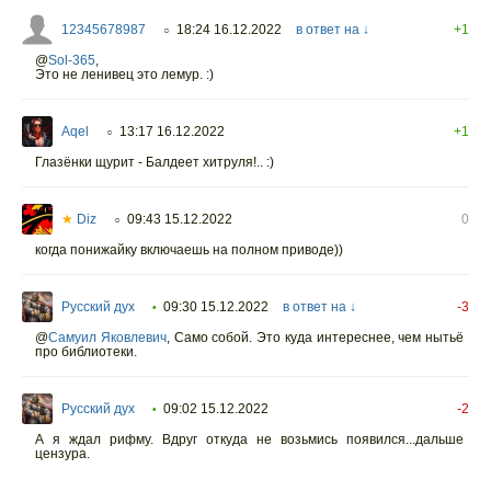
12345678987
18:24 16.12.2022
в ответ на ↓
+1
○
@
Sol-365
,
Это не ленивец это лемур. :)
Aqel
13:17 16.12.2022
+1
○
Глазёнки щурит - Балдеет хитруля!.. :)
★
Diz
09:43 15.12.2022
0
○
когда понижайку включаешь на полном приводе))
Русский дух
09:30 15.12.2022
в ответ на ↓
-3
•
@
Самуил Яковлевич
,
Само собой. Это куда интереснее, чем нытьё
про библиотеки.
Русский дух
09:02 15.12.2022
-2
•
А я ждал рифму. Вдруг откуда не возьмись появился...дальше
цензура.