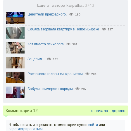
Еще от автора karpatkat
3743
Ценители прекрасного.
180
Собака взорвала квартиру в Новосибирске
337
Кот вместо психолога
361
Зацепил...
145
Распаковка головы синхронистки
294
Бабуля примеряет наряды
297
Комментарии
12
с начала
|
дерево
Чтобы писать и оценивать комментарии нужно
войти
или
зарегистрироваться