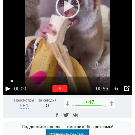
1x
00:00
00:55
6
Просмотры
За сегодня
+47
581
0
0
47
Поддержите проект — смотрите без рекламы!
Отключить рекламу