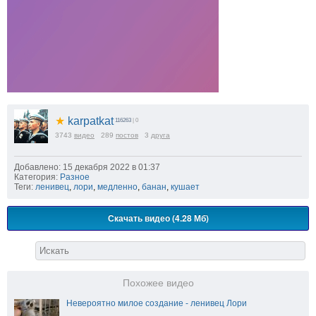
★
karpatkat
116263
| 0
3743
видео
289
постов
3
друга
Добавлено: 15 декабря 2022 в 01:37
Категория:
Разное
Теги:
ленивец
,
лори
,
медленно
,
банан
,
кушает
Скачать видео (4.28 Мб)
Похожее видео
Невероятно милое создание - ленивец Лори