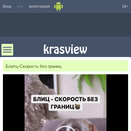
Вход
или
регистрация
18+
Блитц-Скорость без границ