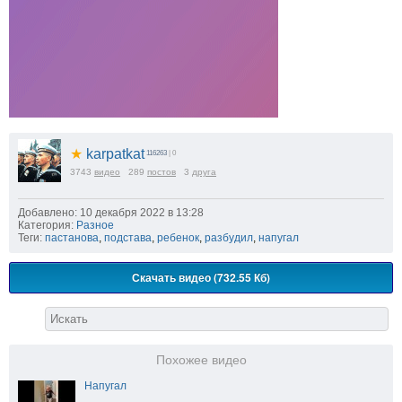
★
karpatkat
116263
| 0
3743
видео
289
постов
3
друга
Добавлено: 10 декабря 2022 в 13:28
Категория:
Разное
Теги:
пастанова
,
подстава
,
ребенок
,
разбудил
,
напугал
Скачать видео (732.55 Кб)
Похожее видео
Напугал