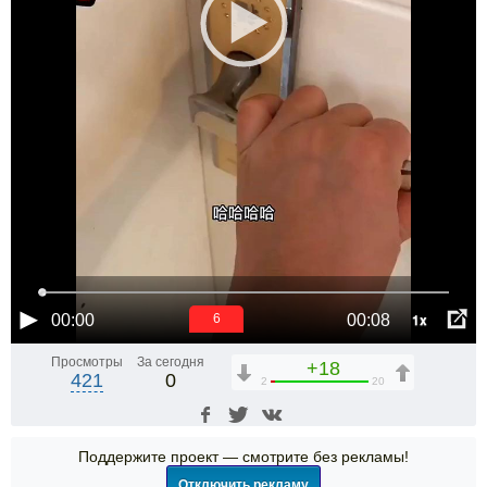
1x
00:00
00:08
6
Просмотры
За сегодня
+18
421
0
2
20
Поддержите проект — смотрите без рекламы!
Отключить рекламу