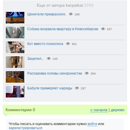
Еще от автора karpatkat
3743
Ценители прекрасного.
180
Собака взорвала квартиру в Новосибирске
337
Кот вместо психолога
361
Зацепил...
145
Распаковка головы синхронистки
294
Бабуля примеряет наряды
297
Комментарии
0
с начала
|
дерево
Чтобы писать и оценивать комментарии нужно
войти
или
зарегистрироваться