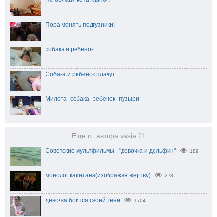
Не обижай кота, сынок!
Пора менять подгузники!
собака и ребенок
Собака и ребенок плачут
Милота_собака_ребенок_пузыри
Еще от автора vasia
71
Советские мультфильмы - "девочка и дельфин"
189
монолог капитана(изображая жертву)
278
девочка боится своей тени
1704