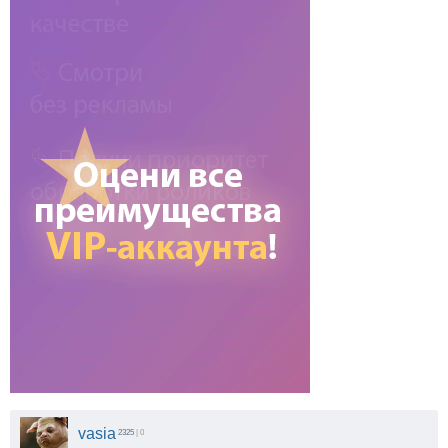
vasia
2325
| 0