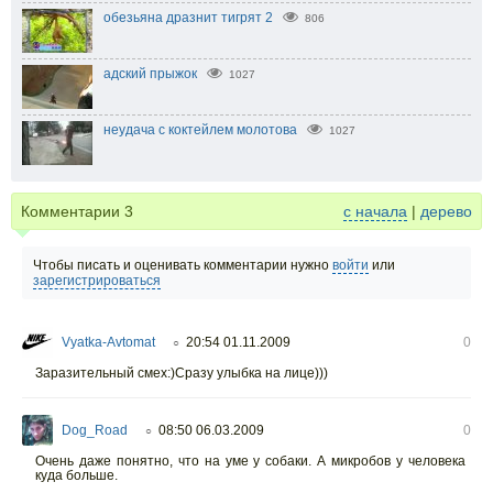
обезьяна дразнит тигрят 2
806
адский прыжок
1027
неудача с коктейлем молотова
1027
Комментарии
3
с начала
|
дерево
Чтобы писать и оценивать комментарии нужно
войти
или
зарегистрироваться
Vyatka-Avtomat
20:54 01.11.2009
0
○
Заразительный смех:)Сразу улыбка на лице)))
Dog_Road
08:50 06.03.2009
0
○
Очень даже понятно, что на уме у собаки. А микробов у человека
куда больше.