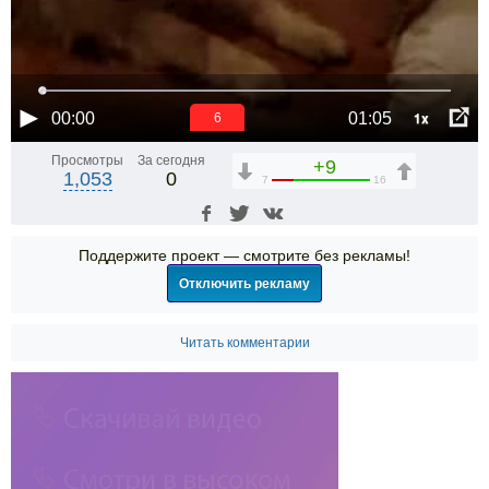
1x
00:00
01:05
5
Просмотры
За сегодня
+9
1,053
0
7
16
Поддержите проект — смотрите без рекламы!
Отключить рекламу
Читать комментарии