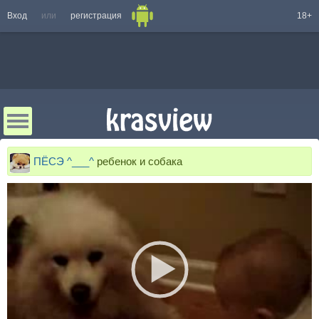
Вход
или
регистрация
18+
ПЁСЭ ^___^
ребенок и собака