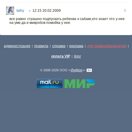
tafny
12:15 20.02.2009
0
○
все равно страшно подпускать ребенка к сабаке,кто знает что у нее
на уме.да и микробов помойка у нее.
администрация
правила
справка
реклама
для правообладателей
|
|
|
|
|
оплата VIP
блог
|
Инфон
© 2008-2026 ООО «
»