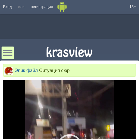
Вход
или
регистрация
18+
Эпик фэйл
Ситуация сюр