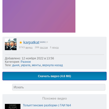
★
karpatkat
116263
| 0
3743
видео
289
постов
3
друга
Добавлено: 12 ноября 2022 в 13:56
Категория:
Разное
Теги:
дыня
,
украла
,
менты
,
вернула назад
Скачать видео (4.6 Мб)
Похожее видео
Тольяттинские разборки с ГАИ №4