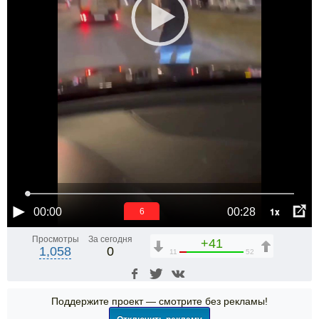
1x
00:00
00:28
6
Просмотры
За сегодня
+41
1,058
0
11
52
Поддержите проект — смотрите без рекламы!