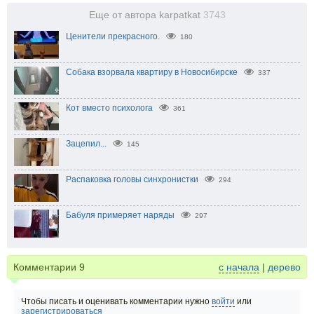
Еще от автора karpatkat
3743
Ценители прекрасного.
180
Собака взорвала квартиру в Новосибирске
337
Кот вместо психолога
361
Зацепил...
145
Распаковка головы синхронистки
294
Бабуля примеряет наряды
297
Комментарии
9
с начала
|
дерево
Чтобы писать и оценивать комментарии нужно
войти
или
зарегистрироваться