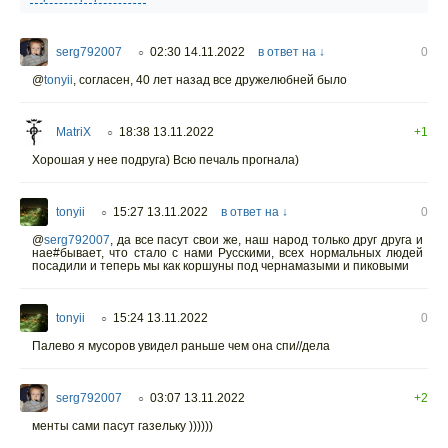
serg792007
02:30 14.11.2022
в ответ на ↓
0
○
@
tonyii
,
согласен, 40 лет назад все дружелюбней было
MatriX
18:38 13.11.2022
+1
○
Хорошая у нее подруга) Всю печаль прогнала)
tonyii
15:27 13.11.2022
в ответ на ↓
0
○
@
serg792007
,
да все пасут свои же, наш народ только друг друга и
нае#бывает, что стало с нами Русскими, всех нормальных людей
посадили и теперь мы как коршуны под чернамазыми и пиковыми
tonyii
15:24 13.11.2022
0
○
Палево я мусоров увидел раньше чем она спи//дела
serg792007
03:07 13.11.2022
+2
○
менты сами пасут газельку ))))))