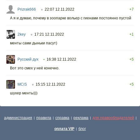
Prizrak666
22:07 12.11.2022
+7
○
А я и думаю, почему в зоопарке вольер с гиенами постоянно пустой
2key
17:21 12.11.2022
+1
○
менты сами дыньки пасут)
Русский дух
16:38 12.11.2022
+5
•
Вот это смех у неё конечно.
MCiS
15:15 12.11.2022
+5
○
шухер менты)))
администрация
правила
справка
реклама
для правообладателей
|
|
|
|
|
оплата VIP
блог
|