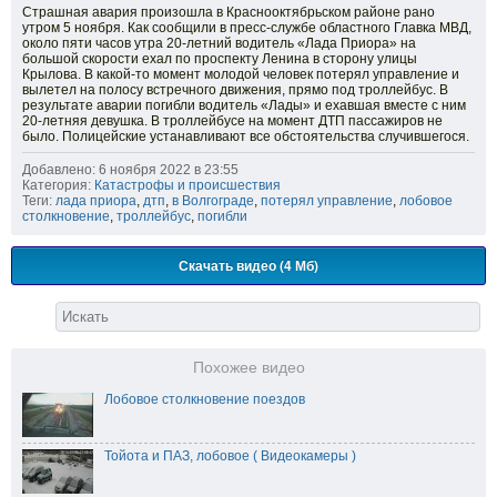
Страшная авария произошла в Краснооктябрьском районе рано
утром 5 ноября. Как сообщили в пресс-службе областного Главка МВД,
около пяти часов утра 20-летний водитель «Лада Приора» на
большой скорости ехал по проспекту Ленина в сторону улицы
Крылова. В какой-то момент молодой человек потерял управление и
вылетел на полосу встречного движения, прямо под троллейбус. В
результате аварии погибли водитель «Лады» и ехавшая вместе с ним
20-летняя девушка. В троллейбусе на момент ДТП пассажиров не
было. Полицейские устанавливают все обстоятельства случившегося.
Добавлено: 6 ноября 2022 в 23:55
Категория:
Катастрофы и происшествия
Теги:
лада приора
,
дтп
,
в Волгограде
,
потерял управление
,
лобовое
столкновение
,
троллейбус
,
погибли
Скачать видео (4 Мб)
Похожее видео
Лобовое столкновение поездов
Тойота и ПАЗ, лобовое ( Видеокамеры )