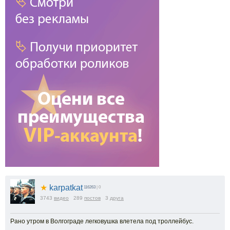
★
karpatkat
116263
| 0
3743
видео
289
постов
3
друга
Рано утром в Волгограде легковушка влетела под троллейбус.