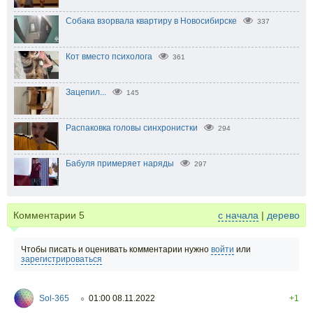
Собака взорвала квартиру в Новосибирске
337
Кот вместо психолога
361
Зацепил...
145
Распаковка головы синхронистки
294
Бабуля примеряет наряды
297
Комментарии
5
с начала
|
дерево
Чтобы писать и оценивать комментарии нужно
войти
или
зарегистрироваться
Sol-365
01:00 08.11.2022
+1
○