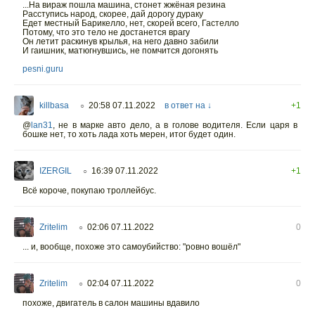
...На вираж пошла машина, стонет жжёная резина
Расступись народ, скорее, дай дорогу дураку
Едет местный Барикелло, нет, скорей всего, Гастелло
Потому, что это тело не достанется врагу
Он летит раскинув крылья, на него давно забили
И гаишник, матюгнувшись, не помчится догонять
pesni.guru
killbasa
20:58 07.11.2022
в ответ на ↓
+1
○
@
lan31
,
не в марке авто дело, а в голове водителя. Если царя в
бошке нет, то хоть лада хоть мерен, итог будет один.
IZERGIL
16:39 07.11.2022
+1
○
Всё короче, покупаю троллейбус.
Zritelim
02:06 07.11.2022
0
○
... и, вообще, похоже это самоубийство: "ровно вошёл"
Zritelim
02:04 07.11.2022
0
○
похоже, двигатель в салон машины вдавило