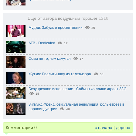
Еще от автора воздушный горошег
1218
Муджи. Забудь о просветлении
25
ATB - Dedicated
17
Совы не то, чем кажутся
17
Жуткие Реалити-шоу из телевизора
58
Безупречное исполнение - Саймон Филлипс играет 33/8
15
Зигмунд Фрейд, сексуальная революция, роль евреев в
порноиндустрии
49
Комментарии
0
с начала
|
дерево