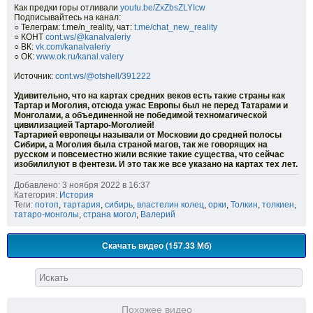
Как предки горы отливали
youtu.be/ZxZbsZLYIcw
Подписывайтесь на канал:
○ Телеграм: t.me/n_reality, чат:
t.me/chat_new_reality
○ КОНТ
cont.ws/@kanalvaleriy
○ ВК:
vk.com/kanalvaleriy
○ ОК:
www.ok.ru/kanal.valery
Источник:
cont.ws/@otshell/391222
Удивительно, что на картах средних веков есть такие страны как
Тартар и Моголия, отсюда ужас Европы был не перед Татарами и
Монголами, а объединенной не победимой техномагической
цивилизацией Тартаро-Моголией!
Тартарией европецы называли от Московии до средней полосы
Сибири, а Моголия была страной магов, так же говорящих на
русском и повсеместно жили всякие такие существа, что сейчас
изобилилуют в фентези. И это так же все указано на картах тех лет.
Добавлено: 3 ноября 2022 в 16:37
Категория:
История
Теги:
потоп
,
тартария
,
сибирь
,
властелин колец
,
орки
,
Толкин
,
толкиен
,
татаро-монголы
,
страна могол
,
Валерий
Скачать видео (157.33 Мб)
Похожее видео