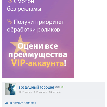
воздушный горошег
6424
|
+19
1218
видео
865
постов
10
друзей
youtu.be/NXrKdX9gmqk