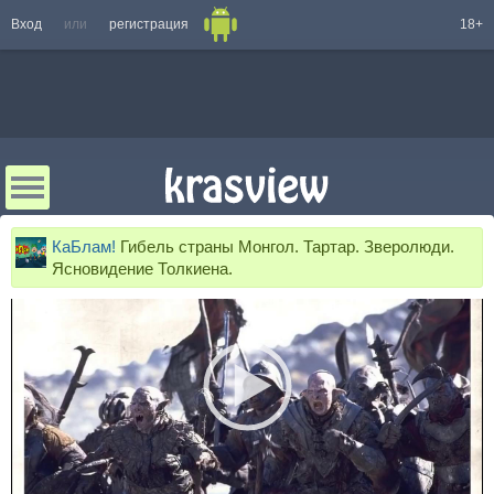
Вход
или
регистрация
18+
КаБлам!
Гибель страны Монгол. Тартар. Зверолюди.
Ясновидение Толкиена.