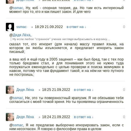
@
ssmac
,
Ну, коб - спорная теория, да. Но там есть интересный
момент про то, кто и как пишет закон. И для чего
ssmac
18:29 21.09.2022
в ответ на ↓
0
○
@
Дядя Лёха
,
Ну если любое "странное" учение неглядя выбрасывать в корзину....
сказал тот, кто игнорит (для начала) массу правил языка, на
котором он якобы изъясняется, и предлагает игнорить закон
писаный;
а ваш коб я ещё году в 2005 заценил -- как был бред, так с тех пор
только бредовее стал, и для понимания этого не нужно туда
погружаться еженедельно с целью проверки и поиска жемчужин в
навозе, потому что там фундамент такой, и на нём ни чего путного
не построишь;
Дядя Лёха
18:25 21.09.2022
в ответ на ↓
0
○
@
ssmac
,
Не, это ты поверхностный крапузик. Я не обязываю тебя
согласиться с моей точкой зреня. Но ты проявляеш ограниченность
Дядя Лёха
18:24 21.09.2022
в ответ на ↓
0
○
@
ssmac
,
Я не предлагаю выборочно игнорировать закон, если с
ним несогласен. Я говорю о философии права в целом