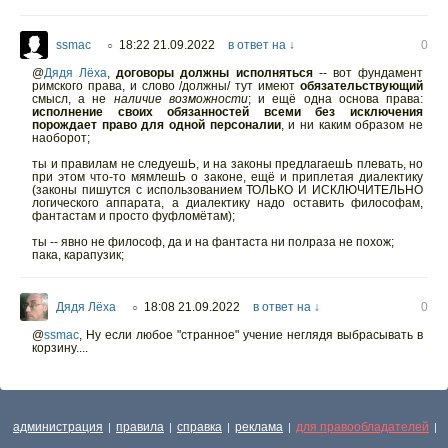
ssmac
18:22 21.09.2022
в ответ на ↓
0
○
@
Дядя Лёха
,
договоры должны исполняться
-- вот фундамент
римского права, и слово /должны/ тут имеют
обязательствующий
смысл, а не
наличие возможности
; и ещё одна основа права:
исполнение своих обязанностей всеми без исключения
порождает право для одной персоналии
, и ни каким образом не
наоборот;
ты и правилам не следуешЬ, и на законы предлагаешЬ плевать, но
при этом что-то мямлешЬ о законе, ещё и приплетая диалектику
(законы пишутся с использованием ТОЛЬКО И ИСКЛЮЧИТЕЛЬНО
логического аппарата, а диалектику надо оставить философам,
фантастам и просто фуфломётам);
ты -- явно не философ, да и на фантаста ни полраза не похож;
пака, карапузик;
Дядя Лёха
18:08 21.09.2022
в ответ на ↓
0
○
@
ssmac
,
Ну если любое "странное" учение неглядя выбрасывать в
корзину....
администрация
правила
справка
реклама
для правообладателей
|
|
|
|
|