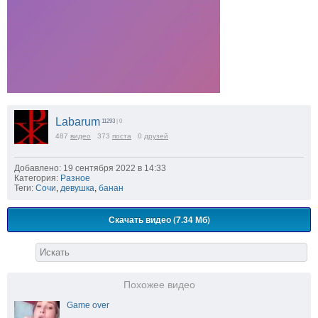
Labarum
11293
| 0
487
видео
373
поста
0
друзей
Добавлено: 19 сентября 2022 в 14:33
Категория:
Разное
Теги:
Сочи
,
девушка
,
банан
Скачать видео (7.34 Мб)
Похожее видео
Game over