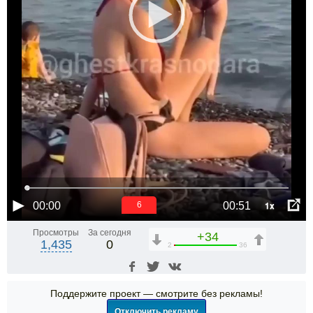
1x
00:00
00:51
5
Просмотры
За сегодня
+34
1,435
0
2
36
Поддержите проект — смотрите без рекламы!
Отключить рекламу