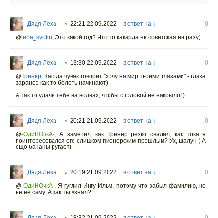
Дядя Лёха
22:21 22.09.2022
в ответ на ↓
0
○
@
leha_svotin
,
Это какой год? Что то какарда не советская ни разу)
Дядя Лёха
13:30 22.09.2022
в ответ на ↓
0
○
@
Тренер
,
Каогда чувак говорит "хочу на мир твоими глазами" - глаза
заранее как то болеть начинают)
А так то удачи тебе на волнах, чтобы с головой не накрыло! )
Дядя Лёха
20:21 21.09.2022
в ответ на ↓
0
○
@
-ОдиНОчкА-
,
А заметил, как Тренер резко свалил, как тока я
поинтересовался его слишком пионерским прошлым? Ух, шалун ) А
ещо бананы ругает!
Дядя Лёха
20:19 21.09.2022
в ответ на ↓
0
○
@
-ОдиНОчкА-
,
Я гуглил Ингу Ильм, потому что забыл фамилию, но
не её саму. А как ты узнал?
Дядя Лёха
18:32 21.09.2022
в ответ на ↓
0
○