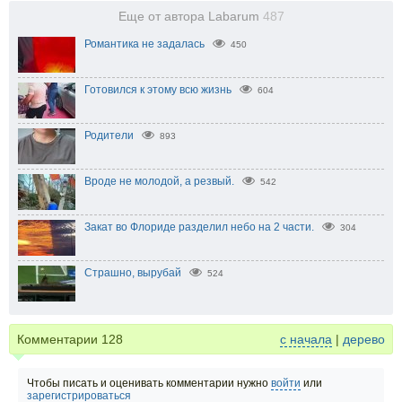
Еще от автора Labarum
487
Романтика не задалась
450
Готовился к этому всю жизнь
604
Родители
893
Вроде не молодой, а резвый.
542
Закат во Флориде разделил небо на 2 части.
304
Страшно, вырубай
524
Комментарии
128
с начала
|
дерево
Чтобы писать и оценивать комментарии нужно
войти
или
зарегистрироваться