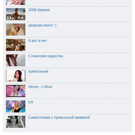
ЗОЖ-бикини
девушка могет :)
А вот и нет
Сочинская нудистка
прикольная
Alizee - L'Alize
loli
Симпотяшка с прикольной мимикой