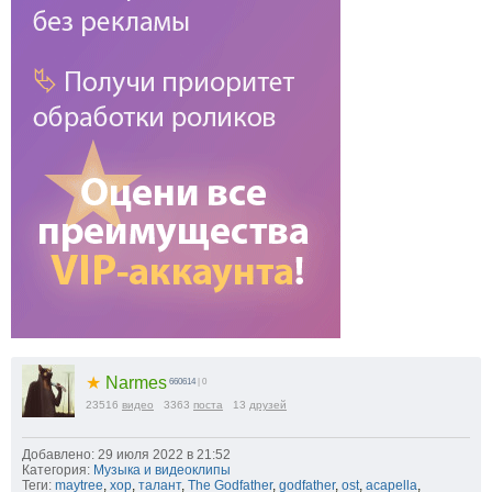
★
Narmes
660614
| 0
23516
видео
3363
поста
13
друзей
Добавлено: 29 июля 2022 в 21:52
Категория:
Музыка и видеоклипы
Теги:
maytree
,
хор
,
талант
,
The Godfather
,
godfather
,
ost
,
acapella
,