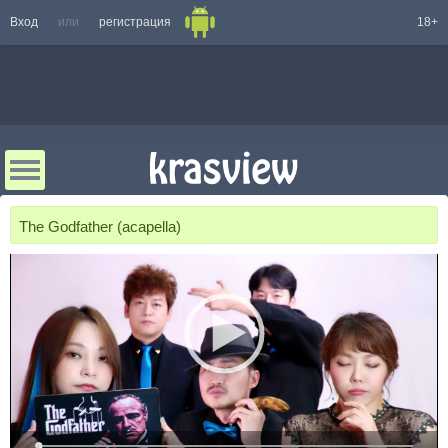
Вход
или
регистрация
18+
The Godfather (acapella)