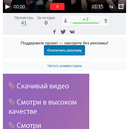
1x
00:00
01:15
6
Просмотры
За сегодня
+7
41
0
0
7
Поддержите проект — смотрите без рекламы!
Отключить рекламу
Читать комментарии