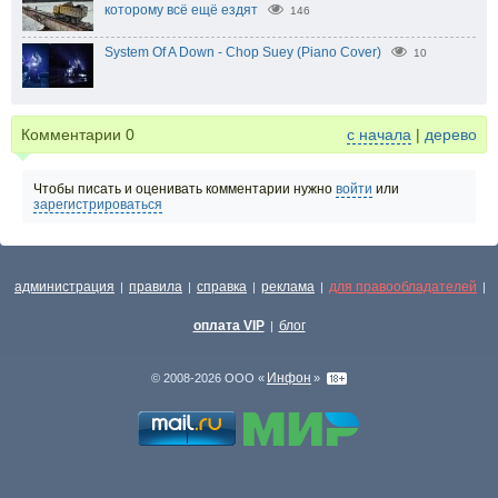
которому всё ещё ездят
146
System Of A Down - Chop Suey (Piano Cover)
10
Комментарии
0
с начала
|
дерево
Чтобы писать и оценивать комментарии нужно
войти
или
зарегистрироваться
администрация
правила
справка
реклама
для правообладателей
|
|
|
|
|
оплата VIP
блог
|
Инфон
© 2008-2026 ООО «
»