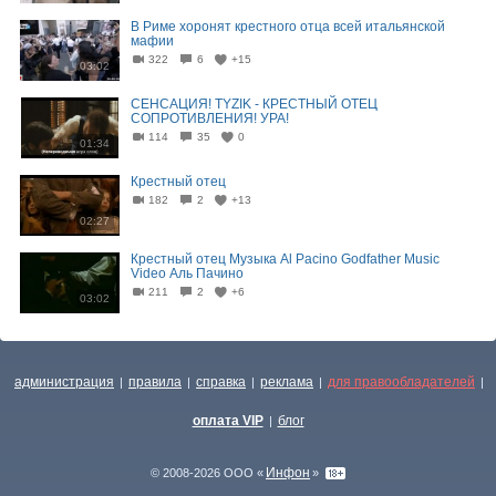
В Риме хоронят крестного отца всей итальянской
мафии
322
6
+15
03:02
СЕНСАЦИЯ! TYZIK - КРЕСТНЫЙ ОТЕЦ
СОПРОТИВЛЕНИЯ! УРА!
114
35
0
01:34
Крестный отец
182
2
+13
02:27
Крестный отец Музыка Al Pacino Godfather Music
Video Аль Пачино
211
2
+6
03:02
администрация
правила
справка
реклама
для правообладателей
|
|
|
|
|
оплата VIP
блог
|
Инфон
© 2008-2026 ООО «
»