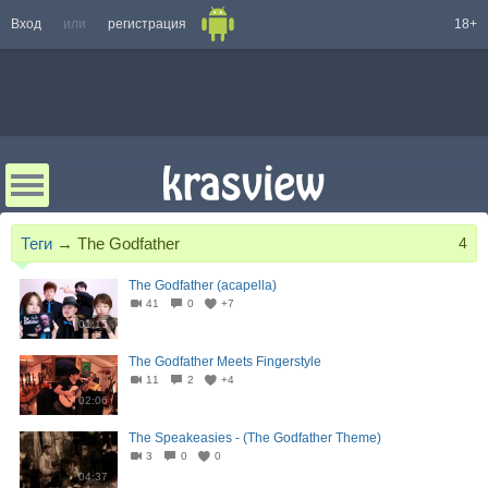
Вход
или
регистрация
18+
Теги
→
The Godfather
4
The Godfather (acapella)
41
0
+7
01:15
The Godfather Meets Fingerstyle
11
2
+4
02:06
The Speakeasies - (The Godfather Theme)
3
0
0
04:37