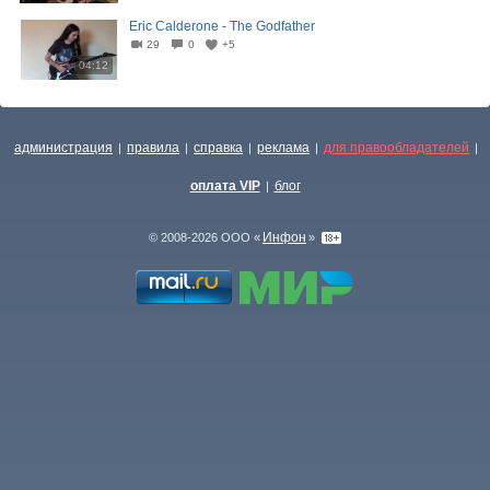
Eric Calderone - The Godfather
29
0
+5
04:12
администрация
правила
справка
реклама
для правообладателей
|
|
|
|
|
оплата VIP
блог
|
Инфон
© 2008-2026 ООО «
»