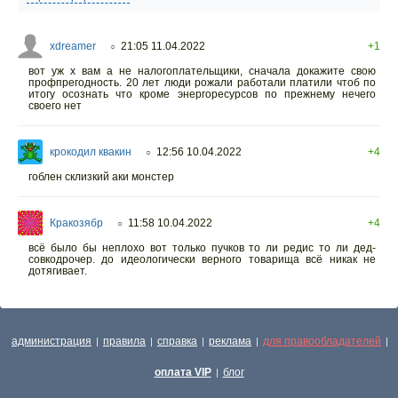
xdreamer
21:05 11.04.2022
+1
○
вот уж х вам а не налогоплательщики, сначала докажите свою
профпрегодность. 20 лет люди рожали работали платили чтоб по
итогу осознать что кроме энергоресурсов по прежнему нечего
своего нет
крокодил квакин
12:56 10.04.2022
+4
○
гоблен склизкий аки монстер
Кракозябр
11:58 10.04.2022
+4
○
всё было бы неплохо вот только пучков то ли редис то ли дед-
совкодрочер. до идеологически верного товарища всё никак не
дотягивает.
администрация
правила
справка
реклама
для правообладателей
|
|
|
|
|
оплата VIP
блог
|