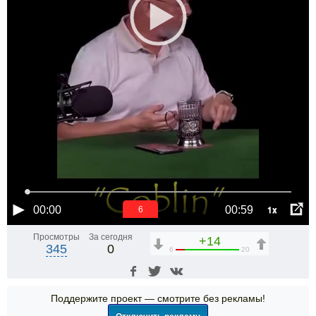
1x
00:00
00:59
6
Просмотры
За сегодня
+14
345
0
6
20
Поддержите проект — смотрите без рекламы!