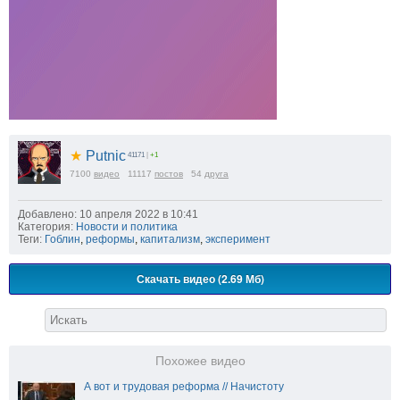
★
Putnic
41171
|
+1
7100
видео
11117
постов
54
друга
Добавлено: 10 апреля 2022 в 10:41
Категория:
Новости и политика
Теги:
Гоблин
,
реформы
,
капитализм
,
эксперимент
Скачать видео (2.69 Мб)
Похожее видео
А вот и трудовая реформа // Начистоту