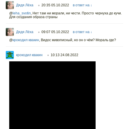
Дядя Лёха
20:35 05.10.2022
в ответ на ↓
○
@
leha_svotin
,
Нет там ни морали, ни чести. Просто чернуха до кучи.
Для создания образа страны
Дядя Лёха
09:07 05.10.2022
в ответ на ↓
○
@
крокодил квакин
,
Видос живописный, но он о чём? Мораль где?
крокодил квакин
10:13 24.08.2022
○