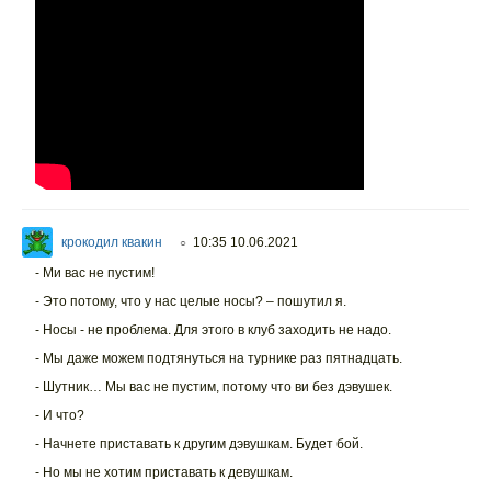
крокодил квакин
10:35 10.06.2021
○
- Ми вас не пустим!
- Это потому, что у нас целые носы? – пошутил я.
- Носы - не проблема. Для этого в клуб заходить не надо.
- Мы даже можем подтянуться на турнике раз пятнадцать.
- Шутник… Мы вас не пустим, потому что ви без дэвушек.
- И что?
- Начнете приставать к другим дэвушкам. Будет бой.
- Но мы не хотим приставать к девушкам.