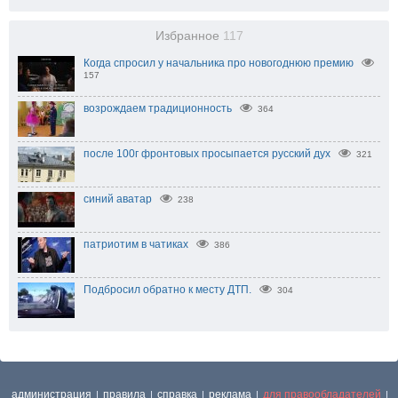
Избранное
117
Когда спросил у начальника про новогоднюю премию
157
возрождаем традиционность
364
после 100г фронтовых просыпается русский дух
321
синий аватар
238
патриотим в чатиках
386
Подбросил обратно к месту ДТП.
304
администрация
правила
справка
реклама
для правообладателей
|
|
|
|
|