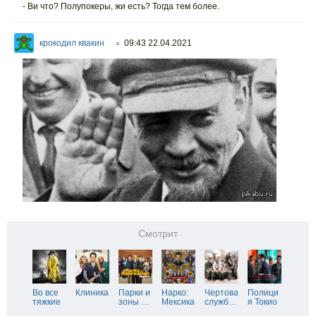
- Ви что? Полупокеры, жи есть? Тогда тем более.
крокодил квакин
09:43 22.04.2021
○
Смотрит
Во все
Клиника
Парки и
Нарко:
Чертова
Полици
тяжкие
зоны
…
Мексика
служб
…
я Токио