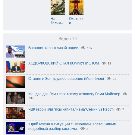
На
Охотник
Тихом
…
и
Видео
10
блокпост талантливой нации
137
ХОДОРКОВСКИЙ СТАЛ КОММУНИСТОМ
38
Сталин и Зоя трудное решение (Меняйлов)
23
Кин дза дза Гимн советскому человеку Реми Майснер
137
ЧВК герои или “псы капитализма“Сёмин vs Rsotm
7
Юрий Мухин о ситуации с Николаем Платошкиным.
подробный разбор системы.
3