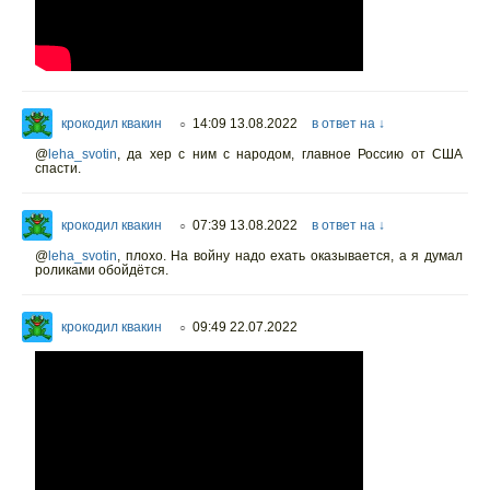
крокодил квакин
14:09 13.08.2022
в ответ на ↓
○
@
leha_svotin
,
да хер с ним с народом, главное Россию от США
спасти.
крокодил квакин
07:39 13.08.2022
в ответ на ↓
○
@
leha_svotin
,
плохо. На войну надо ехать оказывается, а я думал
роликами обойдётся.
крокодил квакин
09:49 22.07.2022
○