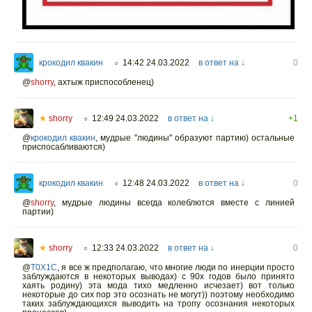
крокодил квакин
14:42 24.03.2022
в ответ на ↓
0
○
@
shorry
,
ахтыж приспособленец)
★
shorry
12:49 24.03.2022
в ответ на ↓
+1
○
@
крокодил квакин
,
мудрые "людины" образуют партию) остальные
приспосабливаются)
крокодил квакин
12:48 24.03.2022
в ответ на ↓
0
○
@
shorry
,
мудрые людины всегда колеблются вместе с линией
партии)
★
shorry
12:33 24.03.2022
в ответ на ↓
0
○
@
T0X1C
,
я все ж предполагаю, что многие люди по инерции просто
заблуждаются в некоторых выводах) с 90х годов было принято
хаять родину) эта мода тихо медленно исчезает) вот только
некоторые до сих пор это осознать не могут)) поэтому необходимо
таких заблуждающихся выводить на тропу осознания некоторых