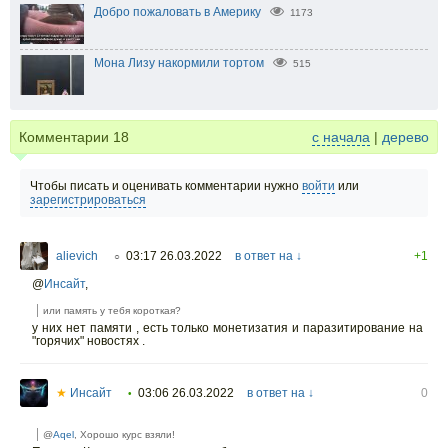
Добро пожаловать в Америку
1173
Мона Лизу накормили тортом
515
Комментарии
18
с начала
|
дерево
Чтобы писать и оценивать комментарии нужно
войти
или
зарегистрироваться
alievich
03:17 26.03.2022
в ответ на ↓
+1
○
@
Инсайт
,
или память у тебя короткая?
у них нет памяти , есть только монетизатия и паразитирование на
"горячих" новостях .
★
Инсайт
03:06 26.03.2022
в ответ на ↓
0
•
@
Aqel
, Хорошо курс взяли!