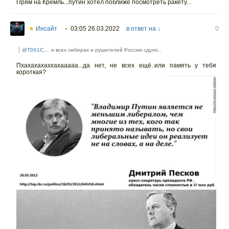
Прям на Кремль...путин хотел поближе посмотреть ракету...
★
Инсайт
03:05 26.03.2022
в ответ на ↓
0
•
@
T0X1C
,... и всех либерах и рушителей России сдуло..
Пхахахахаххахааааа...да нет, не всех ещё..или память у тебя
короткая?