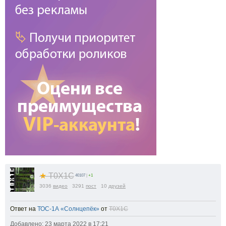
★
T0X1C
40107
|
+1
3036
видео
3291
пост
10
друзей
Ответ на
ТОС-1А «Солнцепёк»
от
T0X1C
Добавлено: 23 марта 2022 в 17:21