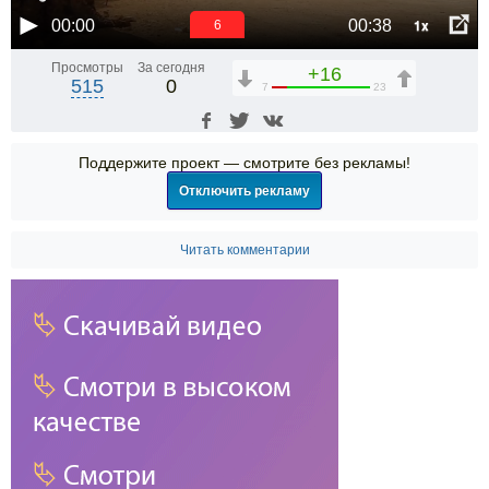
1x
00:00
00:38
5
Просмотры
За сегодня
+16
515
0
7
23
Поддержите проект — смотрите без рекламы!
Отключить рекламу
Читать комментарии