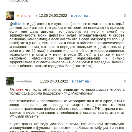
процессов)
★
shorry
12:30 24.03.2022
в ответ на ↓
0
○
@
alievich
,
и да) может я и пустослов) но я все ж считаю, что каждый
должен заниматься тем делом в котором он понимает) к примеру
если мне дать автомат, то стрелять из него я смогу) но
эффективность моих действий будет отрицательная) я скорее
помешаю, чем помогу) а если учесть что я слеп как крот)) то вообще
швах) зато у меня есть знания и опыт в области аэрокосмического
машиностроения, которые я передаю молодым людям) и опыта у
меня в этом 22 года) и знания и опыт в области информационных
технологий) и опыта у меня в этом 30 лет) а так же у меня
несколько классических высших образований) и сильно
эффективнее в области накопления, обработки и передачи знаний)
а не в области тактики городских боев) как то так)
★
T0X1C
11:26 24.03.2022
в ответ на ↓
0
○
@
shorry
,
что толку объяснять индивиду, который думает что есть
только одна форма поддержки - "під Маріуполем"
про техническо-информационные мероприятия и не в курсе, а мы с
конца февраля до середины марта с десяток каналов
распространяющие фейки и вбросы про армию и РФ закрыли и все
записи и переписки слили в профильные органы, там кстати и из
РФ были объекты
я уже давно не веду диалоги с теми, кто априори используют
манипуляции с фундаментальными ошибками атрибуции, типа вот
как он видит решение, так и надо делать