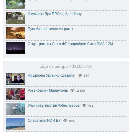
Комплекс Ярс ПРО по барабану
Пуск баллистических ракет
Старт ракеты Союз-ФГ с кораблем Союз TMA-12M
Еще от автора T0X1C
3036
Як Европа Украину сдавала.
144
Розенбаум - Мариуполь
11380
Ульяновы против Робеспьеров
451
Спасатели НИИ БУ
908