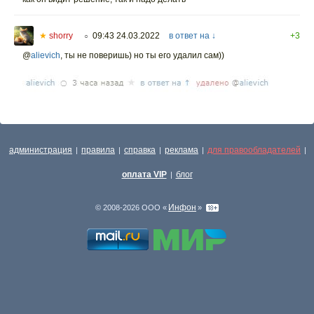
★
shorry
09:43 24.03.2022
в ответ на ↓
+3
○
@
alievich
,
ты не поверишь) но ты его удалил сам))
администрация
правила
справка
реклама
для правообладателей
|
|
|
|
|
оплата VIP
блог
|
Инфон
© 2008-2026 ООО «
»