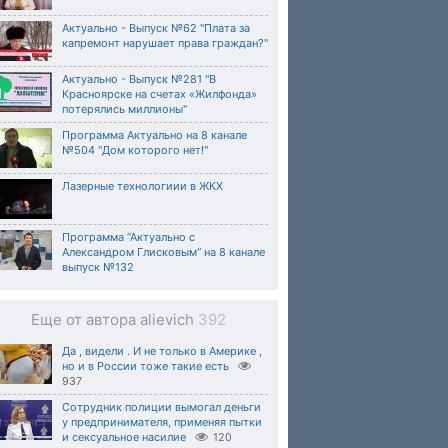
Актуально - Выпуск №62 "Плата за
капремонт нарушает права граждан?"
Актуально - Выпуск №281 "В
Красноярске на счетах «Жилфонда»
потерялись миллионы"
Программа Актуально на 8 канале
№504 "Дом которого нет!"
Лазерные технологиии в ЖКХ
Программа “Актуально с
Александром Глисковым“ на 8 канале
выпуск №132
Еще от автора alievich
392
Да , видели . И не только в Америке ,
но и в России тоже такие есть
937
Сотрудник полиции вымогал деньги
у предпринимателя, применяя пытки
и сексуальное насилие
120