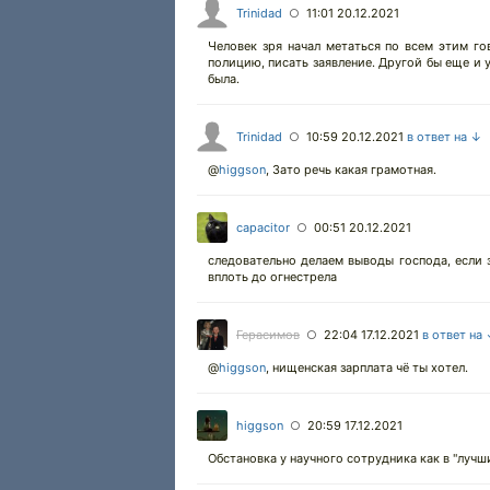
Trinidad
11:01 20.12.2021
○
Человек зря начал метаться по всем этим го
полицию, писать заявление. Другой бы еще и ук
была.
Trinidad
10:59 20.12.2021
в ответ на ↓
○
@
higgson
,
Зато речь какая грамотная.
capacitor
00:51 20.12.2021
○
следовательно делаем выводы господа, если
вплоть до огнестрела
Герасимов
22:04 17.12.2021
в ответ на
○
@
higgson
,
нищенская зарплата чё ты хотел.
higgson
20:59 17.12.2021
○
Обстановка у научного сотрудника как в "лучш