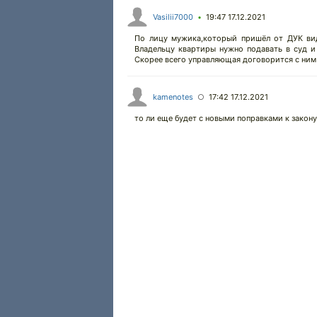
Vasilii7000
19:47 17.12.2021
•
По лицу мужика,который пришёл от ДУК вид
Владельцу квартиры нужно подавать в суд и
Скорее всего управляющая договорится с ним ч
kamenotes
17:42 17.12.2021
○
то ли еще будет с новыми поправками к закону