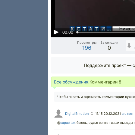
00:00
Просмотры
За сегодня
196
0
Поддержите проект — с
Все обсуждения.
Комментарии
8
Чтобы писать и оценивать комментарии нужн
DigitalEmotion
11:15 20.12.2021
в ответ
○
@
capacitor
,
боюсь, судья сочтет ваши выводы 