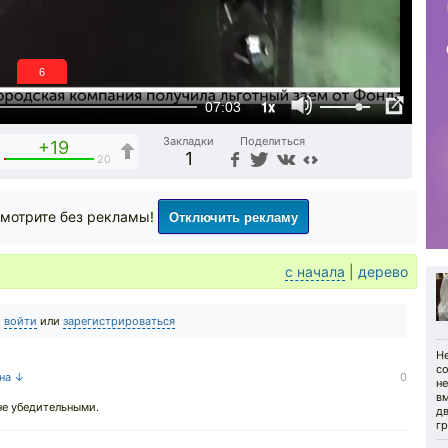
6
1x
07:03
Закладки
Поделиться
+19
1
1
20
Отключить рекламу
мотрите без рекламы!
с начала
|
дерево
о
войти
или
зарегистрироваться
Н
с
 на ↓
0
н
в
не убедительными.
д
гр