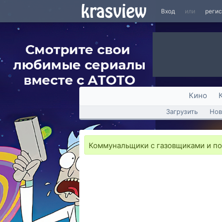
Вход
или
реги
Кино
Загрузить
Нов
Коммунальщики с газовщиками и пол