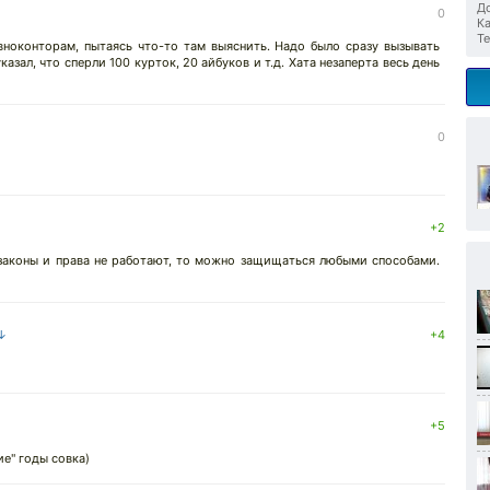
До
0
Ка
Те
вноконторам, пытаясь что-то там выяснить. Надо было сразу вызывать
азал, что сперли 100 курток, 20 айбуков и т.д. Хата незаперта весь день
0
+2
 законы и права не работают, то можно защищаться любыми способами.
 ↓
+4
+5
ие" годы совка)