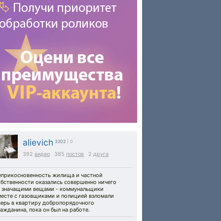
alievich
3202
| 0
392
видео
385
постов
2
друга
еприкосновенность жилища и частной
обственности оказались совершенно ничего
е значащими вещами - коммунальщики
месте с газовщиками и полицией взломали
верь в квартиру добропорядочного
ажданина, пока он был на работе.