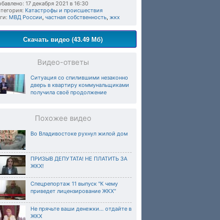
бавлено: 17 декабря 2021 в 16:30
тегория:
Катастрофы и происшествия
ги:
МВД России
,
частная собственность
,
жкх
Скачать видео (43.49 Мб)
Видео-ответы
Ситуация со спилившими незаконно
дверь в квартиру коммунальщиками
получила своё продолжение
Похожее видео
Во Владивостоке рухнул жилой дом
ПРИЗЫВ ДЕПУТАТА! НЕ ПЛАТИТЬ ЗА
ЖКХ!
Спецрепортаж 11 выпуск "К чему
приведет лицензирование ЖКХ"
Не прячьте ваши денежки… отдайте в
ЖКХ