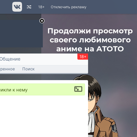
18+
Отключить рекламу
18+
Общение
тренное
Поиск
никли к нему