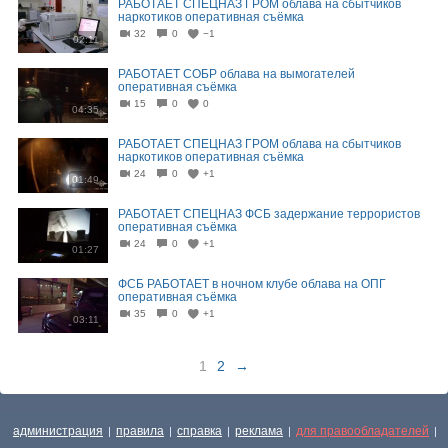
РАБОТАЕТ СПЕЦНАЗ ГРОМ облава на сбытчиков
наркотиков оперативная съёмка
32
0
−1
02:11
РАБОТАЕТ СОБР облава на вымогателей
оперативная съёмка
15
0
0
04:35
РАБОТАЕТ СПЕЦНАЗ ГРОМ облава на сбытчиков
наркотиков оперативная съёмка
24
0
+1
01:49
РАБОТАЕТ СПЕЦНАЗ ФСБ задержание террористов
оперативная съёмка
24
0
+1
01:27
ФСБ РАБОТАЕТ в ночном клубе облава на ОПГ
оперативная съёмка
35
0
+1
03:11
1
2
→
администрация
правила
справка
реклама
для правообладателей
|
|
|
|
|