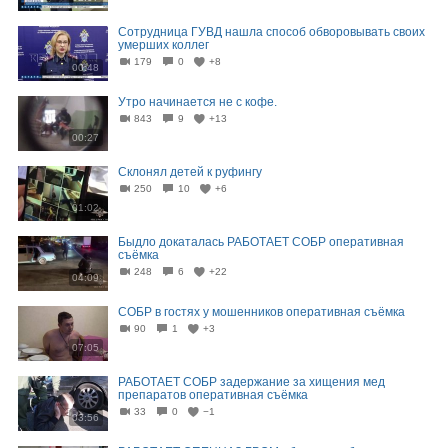
Сотрудница ГУВД нашла способ обворовывать своих
умерших коллег
179
0
+8
00:48
Утро начинается не с кофе.
843
9
+13
00:27
Склонял детей к руфингу
250
10
+6
01:02
Быдло докаталась РАБОТАЕТ СОБР оперативная
съёмка
248
6
+22
04:09
СОБР в гостях у мошенников оперативная съёмка
90
1
+3
07:05
РАБОТАЕТ СОБР задержание за хищения мед
препаратов оперативная съёмка
33
0
−1
03:56