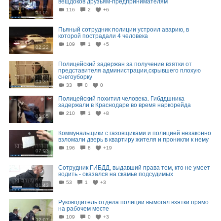
вещдоков друзьям-предпринимателям
116
2
+6
03:05
Пьяный сотрудник полиции устроил аварию, в
которой пострадали 4 человека
109
1
+5
02:22
Полицейский задержан за получение взятки от
представителя администрации,скрывшего плохую
снегоуборку
03:37
33
0
0
Полицейский похитил человека. Гибддшника
задержали в Краснодаре во время наркорейда
210
1
+8
01:05
Коммунальщики с газовщиками и полицией незаконно
взломали дверь в квартиру жителя и проникли к нему
196
8
+19
07:03
Сотрудник ГИБДД, выдавший права тем, кто не умеет
водить - оказался на скамье подсудимых
53
1
+3
01:43
Руководитель отдела полиции вымогал взятки прямо
на рабочем месте
109
0
+3
02:07