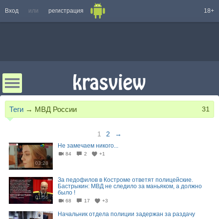
Вход
или
регистрация
18+
Теги
→
МВД России
31
1
2
→
Не замечаем никого...
84
2
+1
03:28
За педофилов в Костроме ответят полицейские.
Бастрыкин: МВД не следило за маньяком, а должно
было !
01:56
68
17
+3
Начальник отдела полиции задержан за раздачу