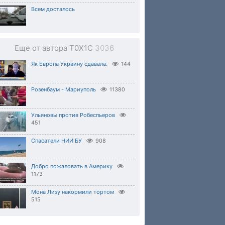
Всем досталось
Еще от автора T0X1C
3036
Як Европа Украину сдавала.
144
Розенбаум - Мариуполь
11380
Ульяновы против Робеспьеров
451
Спасатели НИИ БУ
908
Добро пожаловать в Америку
1173
Мона Лизу накормили тортом
515