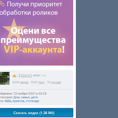
★
T0X1C
40107
|
+1
3036
видео
3291
пост
10
друзей
бавлено: 13 ноября 2021 в 03:25
тегория:
Дом, семья, дети
ги:
баба
,
креатив
,
стопкадр
Скачать видео (1.38 Мб)