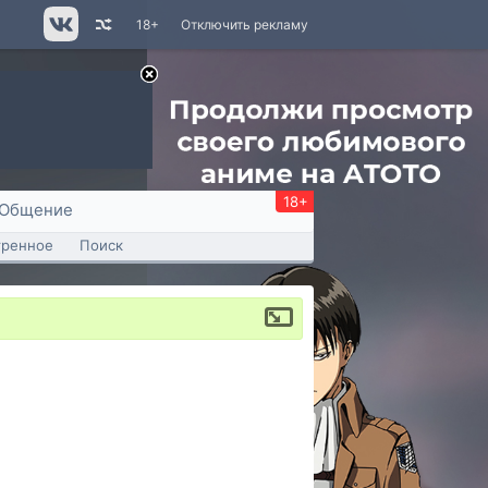
18+
Отключить рекламу
18+
Общение
тренное
Поиск