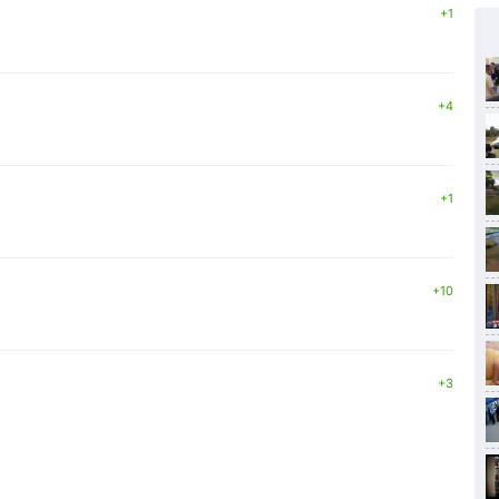
+1
+4
+1
+10
+3