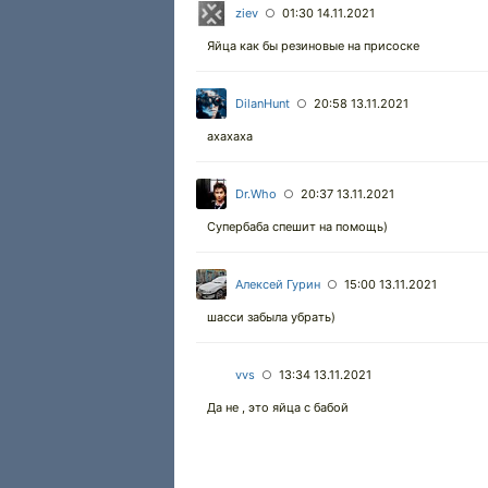
ziev
01:30 14.11.2021
○
Яйца как бы резиновые на присоске
DilanHunt
20:58 13.11.2021
○
ахахаха
Dr.Who
20:37 13.11.2021
○
Супербаба спешит на помощь)
Алексей Гурин
15:00 13.11.2021
○
шасси забыла убрать)
vvs
13:34 13.11.2021
○
Да не , это яйца с бабой