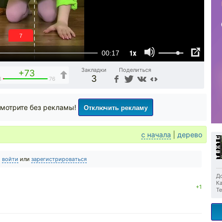
6
1x
00:17
Закладки
Поделиться
+73
3
3
76
Отключить рекламу
мотрите без рекламы!
с начала
|
дерево
о
войти
или
зарегистрироваться
До
Ка
+1
Те