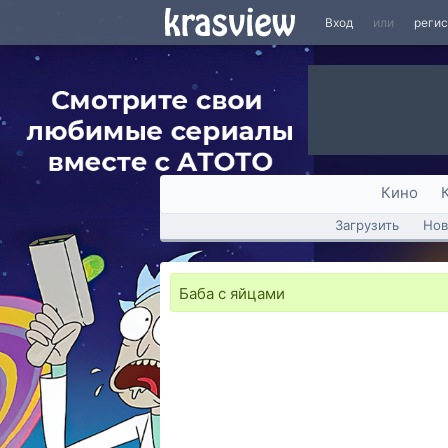
Вход
или
реги
Кино
Загрузить
Нов
Баба с яйцами