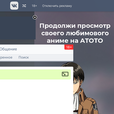
18+
Отключить рекламу
18+
Общение
тренное
Поиск