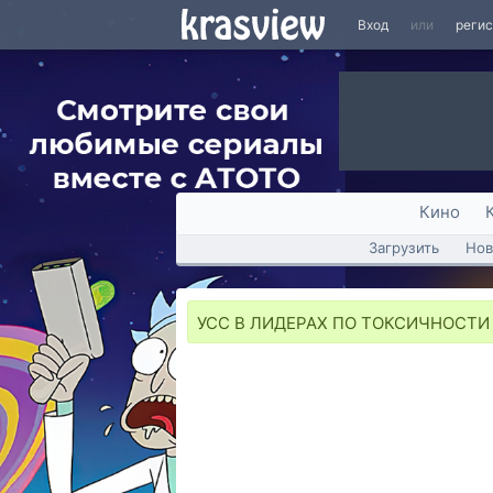
Вход
или
реги
Кино
Загрузить
Нов
УСС В ЛИДЕРАХ ПО ТОКСИЧНОСТИ