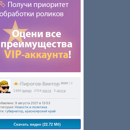
★
Пирогов Виктор
29261
| 0
2360
видео
2104
поста
3
друга
бавлено: 9 августа 2021 в 13:53
тегория:
Новости и политика
ги:
губернатор
,
красноярский край
Скачать видео (22.72 Мб)