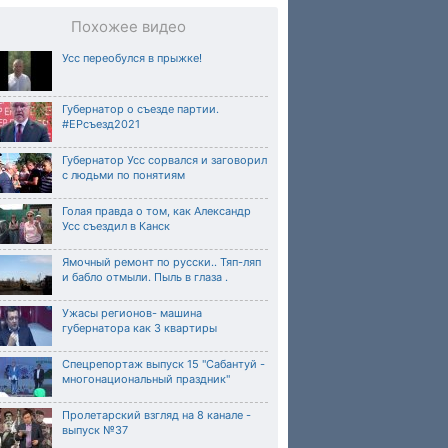
Похожее видео
Усс переобулся в прыжке!
Губернатор о съезде партии.
#ЕРсъезд2021
Губернатор Усс сорвался и заговорил
с людьми по понятиям
Голая правда о том, как Александр
Усс съездил в Канск
Ямочный ремонт по русски.. Тяп-ляп
и бабло отмыли. Пыль в глаза .
Ужасы регионов- машина
губернатора как 3 квартиры
Спецрепортаж выпуск 15 "Сабантуй -
многонациональный праздник"
Пролетарский взгляд на 8 канале -
выпуск №37