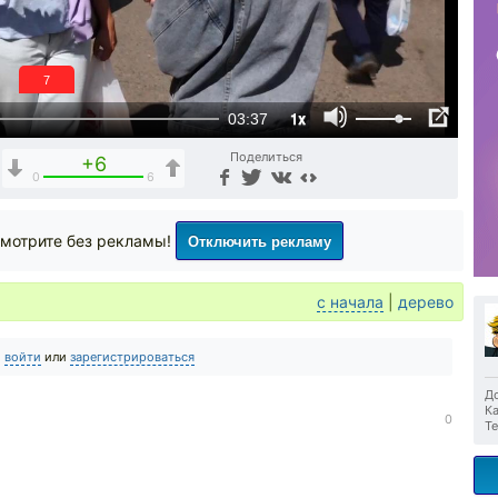
6
1x
03:37
Поделиться
+6
0
6
Отключить рекламу
мотрите без рекламы!
с начала
|
дерево
о
войти
или
зарегистрироваться
До
Ка
0
Те