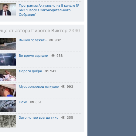
Программа Актуально на 8 канале №
663 "Сессия Законодательного
Собрания"
Еще от автора Пирогов Виктор
2360
Вышел полежать
932
Во время зарядки
988
Дорога добра
941
Мусоропровод на кухне
993
Сочи
851
Зато ночью всегда тихо
355