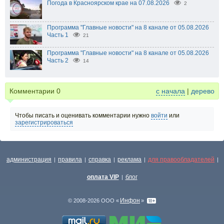
Погода в Красноярском крае на 07.08.2026
2
Программа "Главные новости" на 8 канале от 05.08.2026
Часть 1
21
Программа "Главные новости" на 8 канале от 05.08.2026
Часть 2
14
Комментарии
0
с начала
|
дерево
Чтобы писать и оценивать комментарии нужно
войти
или
зарегистрироваться
администрация
правила
справка
реклама
для правообладателей
|
|
|
|
|
оплата VIP
блог
|
Инфон
© 2008-2026 ООО «
»