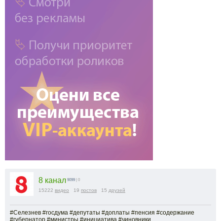
8 канал
9099
| 0
15222
видео
19
постов
15
друзей
#Селезнев #госдума #депутаты #доплаты #пенсия #содержание
#губернатор #министры #инициатива #чиновники