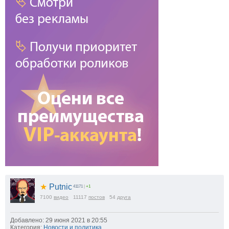
★
Putnic
41171
|
+1
7100
видео
11117
постов
54
друга
Добавлено: 29 июня 2021 в 20:55
Категория:
Новости и политика