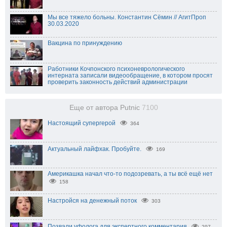
Мы все тяжело больны. Константин Сёмин // АгитПроп
30.03.2020
Вакцина по принуждению
Работники Кочпонского психоневрологического
интерната записали видеообращение, в котором просят
проверить законность действий администрации
Еще от автора Putnic
7100
Настоящий супергерой
364
Актуальный лайфхак. Пробуйте.
169
Америкашка начал что-то подозревать, а ты всё ещё нет
158
Настройся на денежный поток
303
Позвали уфолога для экспертного комментария
297