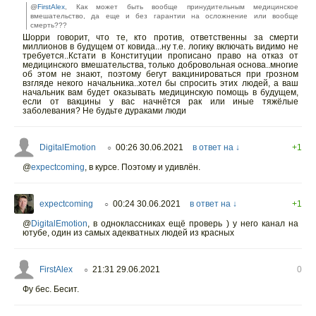
@
FirstAlex
, Как может быть вообще принудительным медицинское
вмешательство, да еще и без гарантии на осложнение или вообще
смерть???
Шорри говорит, что те, кто против, ответственны за смерти
миллионов в будущем от ковида...ну т.е. логику включать видимо не
требуется..Кстати в Конституции прописано право на отказ от
медицинского вмешательства, только добровольная основа..многие
об этом не знают, поэтому бегут вакцинироваться при грозном
взгляде некого начальника..хотел бы спросить этих людей, а ваш
начальник вам будет оказывать медицинскую помощь в будущем,
если от вакцины у вас начнётся рак или иные тяжёлые
заболевания? Не будьте дураками люди
DigitalEmotion
00:26 30.06.2021
в ответ на ↓
+1
○
@
expectcoming
,
в курсе. Поэтому и удивлён.
expectcoming
00:24 30.06.2021
в ответ на ↓
+1
○
@
DigitalEmotion
,
в одноклассниках ещё проверь ) у него канал на
ютубе, один из самых адекватных людей из красных
FirstAlex
21:31 29.06.2021
0
○
Фу бес. Бесит.