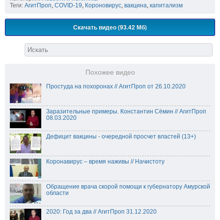
Теги:
АгитПроп
,
COVID-19
,
Короновирус
,
вакцина
,
капитализм
Скачать видео (93.42 Мб)
Похожее видео
Простуда на похоронах // АгитПроп от 26.10.2020
Заразительные примеры. Константин Сёмин // АгитПроп
08.03.2020
Дефицит вакцины - очередной просчет властей (13+)
Коронавирус – время наживы // Начистоту
Обращение врача скорой помощи к губернатору Амурской
области
2020: Год за два // АгитПроп 31.12.2020