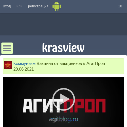
Вход
или
регистрация
18+
Коммунизм
Вакцина от вакциников // АгитПроп
29.06.2021