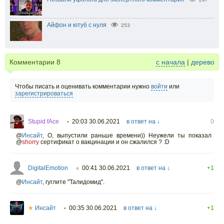
Айфон и ютуб с нуля
253
Комментарии
8
с начала
|
дерево
Чтобы писать и оценивать комментарии нужно
войти
или
зарегистрироваться
Stupid fAce
20:03 30.06.2021
в ответ на ↓
0
•
@
Инсайт
,
О, выпустили раньше времени)) Неужели ты показал
@
shorry
сертификат о вакцинации и он сжалился ? :D
DigitalEmotion
00:41 30.06.2021
в ответ на ↓
+1
○
@
Инсайт
,
гуглите "Талидомид".
★
Инсайт
00:35 30.06.2021
в ответ на ↓
+1
•