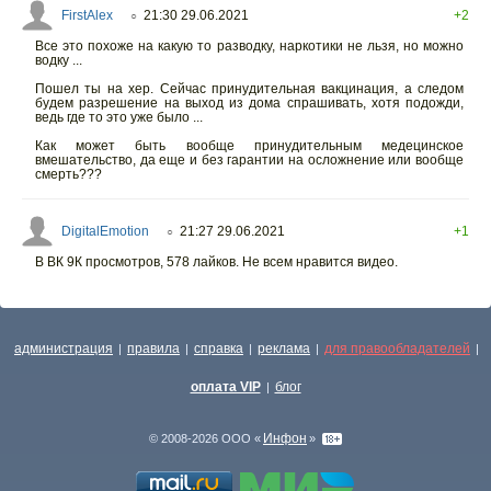
FirstAlex
21:30 29.06.2021
+2
○
Все это похоже на какую то разводку, наркотики не льзя, но можно
водку ...
Пошел ты на хер. Сейчас принудительная вакцинация, а следом
будем разрешение на выход из дома спрашивать, хотя подожди,
ведь где то это уже было ...
Как может быть вообще принудительным медецинское
вмешательство, да еще и без гарантии на осложнение или вообще
смерть???
DigitalEmotion
21:27 29.06.2021
+1
○
В ВК 9К просмотров, 578 лайков. Не всем нравится видео.
администрация
правила
справка
реклама
для правообладателей
|
|
|
|
|
оплата VIP
блог
|
Инфон
© 2008-2026 ООО «
»