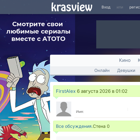
Вход
или
реги
Кино
Онлайн
Девушки
FirstAlex
6 августа 2026 в 01:02
Имя:
Все обсуждения.
Стена
0