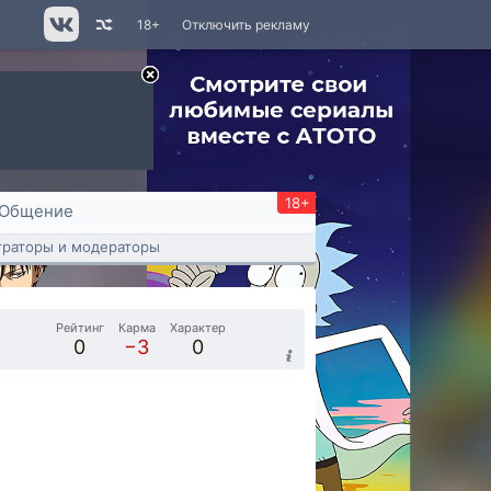
18+
Отключить рекламу
18+
Общение
раторы и модераторы
Рейтинг
Карма
Характер
0
−3
0