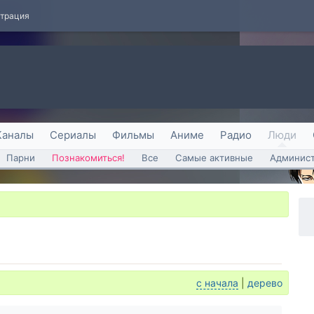
страция
Каналы
Сериалы
Фильмы
Аниме
Радио
Люди
Парни
Познакомиться!
Все
Самые активные
Админист
с начала
|
дерево