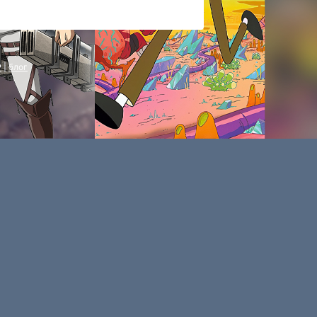
P
|
блог