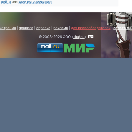
о
войти
или
зарегистрироваться
истрация
|
правила
|
справка
|
реклама
|
для правообладателей
|
оплата VI
© 2008-2026 ООО «
Инфон
»