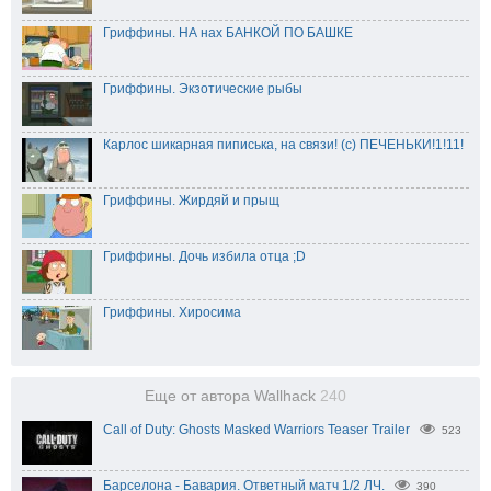
Гриффины. НА нах БАНКОЙ ПО БАШКЕ
Гриффины. Экзотические рыбы
Карлос шикарная пиписька, на связи! (с) ПЕЧЕНЬКИ!1!11!
Гриффины. Жирдяй и прыщ
Гриффины. Дочь избила отца ;D
Гриффины. Хиросима
Еще от автора Wallhack
240
Call of Duty: Ghosts Masked Warriors Teaser Trailer
523
Барселона - Бавария. Ответный матч 1/2 ЛЧ.
390