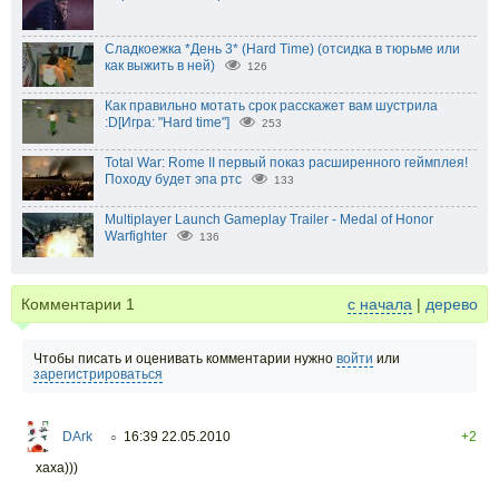
Сладкоежка *День 3* (Hard Time) (отсидка в тюрьме или
как выжить в ней)
126
Как правильно мотать срок расскажет вам шустрила
:D[Игра: "Hard time"]
253
Total War: Rome II первый показ расширенного геймплея!
Походу будет эпа ртс
133
Multiplayer Launch Gameplay Trailer - Medal of Honor
Warfighter
136
Комментарии
1
с начала
|
дерево
Чтобы писать и оценивать комментарии нужно
войти
или
зарегистрироваться
DArk
16:39 22.05.2010
+2
○
хаха)))