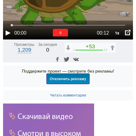
1x
00:00
00:12
6
Просмотры
За сегодня
+53
1,209
0
3
56
Поддержите проект — смотрите без рекламы!
Отключить рекламу
Читать комментарии