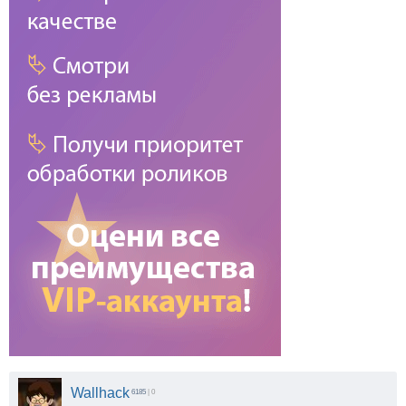
Wallhack
6185
| 0