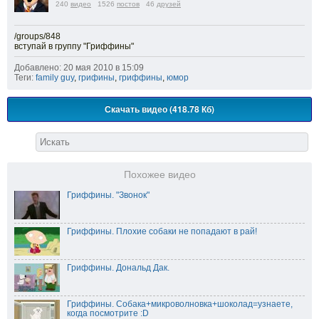
240
видео
1526
постов
46
друзей
/groups/848
вступай в группу "Гриффины"
Добавлено: 20 мая 2010 в 15:09
Теги:
family guy
,
грифины
,
гриффины
,
юмор
Скачать видео (418.78 Кб)
Похожее видео
Гриффины. "Звонок"
Гриффины. Плохие собаки не попадают в рай!
Гриффины. Дональд Дак.
Гриффины. Собака+микроволновка+шоколад=узнаете,
когда посмотрите :D