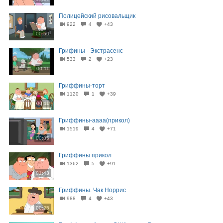
Полицейский рисовальщик
922
4
+43
00:50
Грифины - Экстрасенс
533
2
+23
00:11
Гриффины-торт
1120
1
+39
00:11
Гриффины-аааа(прикол)
1519
4
+71
00:05
Гриффины прикол
1362
5
+91
01:43
Гриффины. Чак Норрис
988
4
+43
00:25