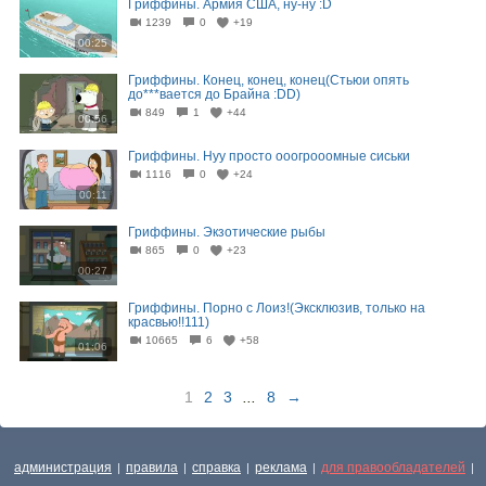
Гриффины. Армия США, ну-ну :D
1239
0
+19
00:25
Гриффины. Конец, конец, конец(Стьюи опять
до***вается до Брайна :DD)
849
1
+44
00:56
Гриффины. Нуу просто ооогрооомные сиськи
1116
0
+24
00:11
Гриффины. Экзотические рыбы
865
0
+23
00:27
Гриффины. Порно с Лоиз!(Эксклюзив, только на
красвью!!111)
10665
6
+58
01:06
1
2
3
...
8
→
администрация
правила
справка
реклама
для правообладателей
|
|
|
|
|