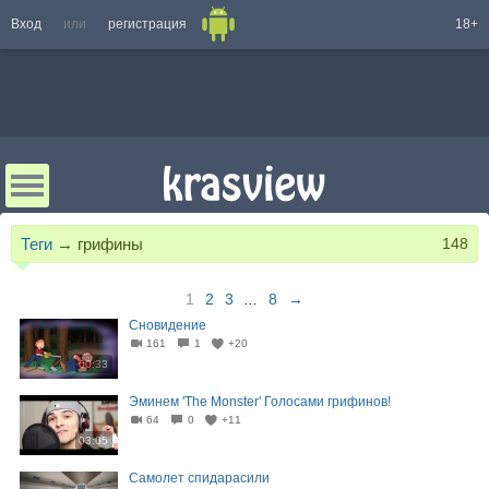
Вход
или
регистрация
18+
Теги
→
грифины
148
1
2
3
...
8
→
Сновидение
161
1
+20
00:33
Эминем 'The Monster' Голосами грифинов!
64
0
+11
03:05
Самолет спидарасили