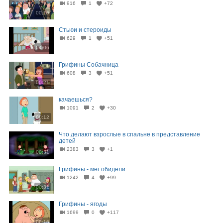
916
1
+72
00:16
Стьюи и стероиды
629
1
+51
04:06
Грифины Собачница
608
3
+51
00:21
качаешься?
1091
2
+30
00:12
Что делают взрослые в спальне в представление
детей
2383
3
+1
00:31
Грифины - мег обидели
1242
4
+99
00:31
Грифины - ягоды
1699
0
+117
00:16