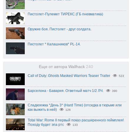
Пистолет-Пулемет ТИРЕКС.(ГБ пневматика)
Оружие боя. Пистолет - друг солдата.
Пистолет * Калашников* PL-14.
Еще от автора Wallhack
240
Call of Duty: Ghosts Masked Warriors Teaser Trailer
523
Барселона - Бавария. Ответный матч 1/2 ЛЧ.
390
Сладкоежка *День 3* (Hard Time) (отсидка в тюрьме или
как выжить в ней)
126
Total War: Rome II первый показ расширенного геймплея!
Походу будет эпа ртс
133