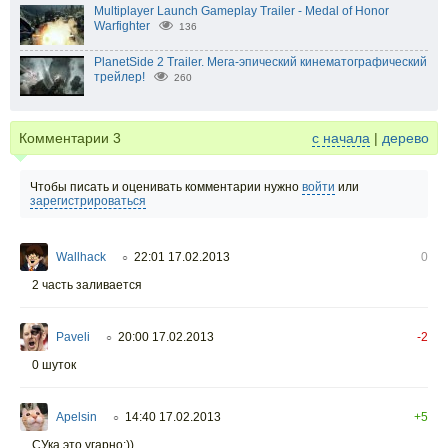
Multiplayer Launch Gameplay Trailer - Medal of Honor
Warfighter
136
PlanetSide 2 Trailer. Мега-эпический кинематографический
трейлер!
260
Комментарии
3
с начала
|
дерево
Чтобы писать и оценивать комментарии нужно
войти
или
зарегистрироваться
Wallhack
22:01 17.02.2013
0
○
2 часть заливается
Paveli
20:00 17.02.2013
-2
○
0 шуток
Apelsin
14:40 17.02.2013
+5
○
СУка,это угарно:))