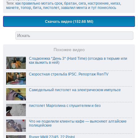
Теги:
как правильно мотать срок
,
братан
,
сига
,
настроение
,
нигаз
,
мачете
,
топор
,
бита
,
пистолет
,
завалил мента и тут понеслось
Скачать видео (152.68 Мб)
Похожее видео
Сладкоежка *День 3* (Hard Time) (отсидка в тюрьме или
как выжить в ней)
Скоростная стрельба IPSC. Репортаж RenTV
Самодельный пистолет на электрическом импульсе
пистолет Марголина с глушителем и без
Что не поделили клиенты кафе — выясняют алтайские
полицейские
Ruger MkIII 22/45 .22 Pistol