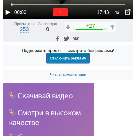
1x
00:00
17:43
6
Просмотры
За сегодня
+27
253
0
2
29
Поддержите проект — смотрите без рекламы!
Отключить рекламу
Читать комментарии