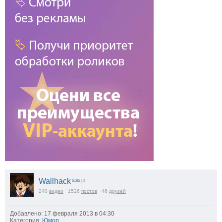
Wallhack
6185
| 0
240
видео
1526
постов
46
друзей
Добавлено: 17 февраля 2013 в 04:30
Категория:
Юмор