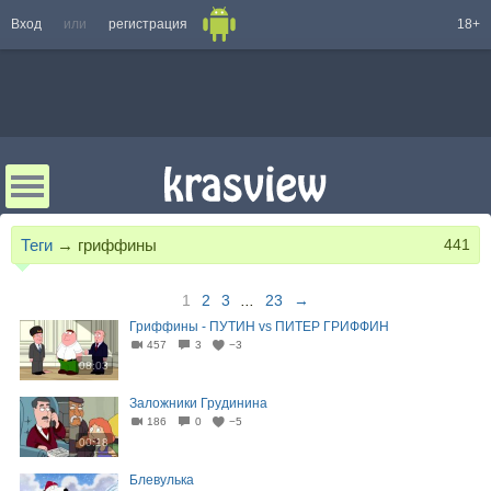
Вход
или
регистрация
18+
Теги
→
гриффины
441
1
2
3
...
23
→
Гриффины - ПУТИН vs ПИТЕР ГРИФФИН
457
3
−3
08:03
Заложники Грудинина
186
0
−5
00:18
Блевулька