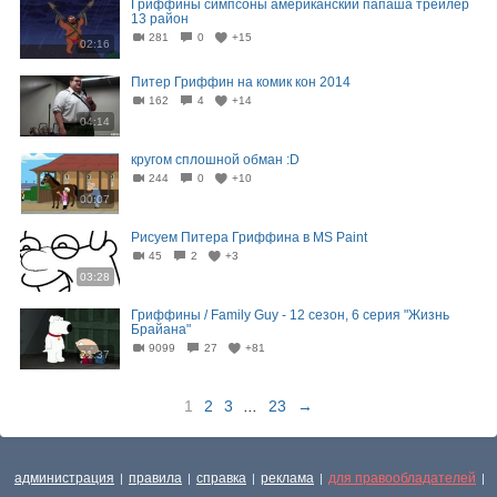
Гриффины симпсоны американский папаша трейлер
13 район
281
0
+15
02:16
Питер Гриффин на комик кон 2014
162
4
+14
04:14
кругом сплошной обман :D
244
0
+10
00:07
Рисуем Питера Гриффина в MS Paint
45
2
+3
03:28
Гриффины / Family Guy - 12 сезон, 6 серия "Жизнь
Брайана"
9099
27
+81
21:37
1
2
3
...
23
→
администрация
правила
справка
реклама
для правообладателей
|
|
|
|
|