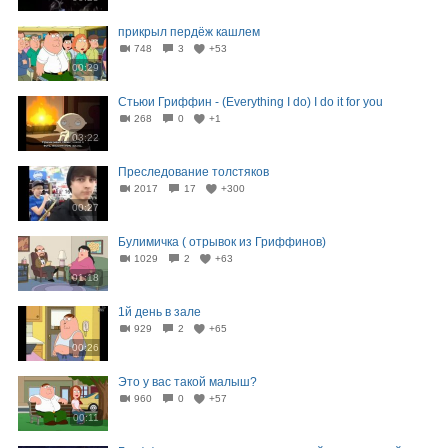
прикрыл пердёж кашлем
748
3
+53
00:29
Стьюи Гриффин - (Everything I do) I do it for you
268
0
+1
03:22
Преследование толстяков
2017
17
+300
00:27
Булимичка ( отрывок из Гриффинов)
1029
2
+63
01:18
1й день в зале
929
2
+65
00:26
Это у вас такой малыш?
960
0
+57
00:11