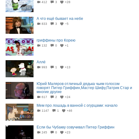
412
3
+28
00:12
А что ещё бывает на небе
833
3
−5
00:09
гриффины про Корею
132
0
+1
00:40
Аллё
993
1
+13
00:02
Юрий Маляров отличный дядька чьим голосом
говорят Питер Гриффин,Мастер Шифу,Патрик Стар и
многие другие
01:47
617
2
+24
Мем про лошадь в ванной с огурцами: начало
1147
1
+46
01:05
Если бы Чубакку озвучивал Питер Гриффин
245
0
+23
00:25