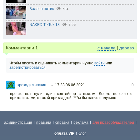
Баллон потик
534
NAKED TikTok 18
1888
Комментарии
1
с начала
|
дерево
Чтобы писать и оценивать комментарии нужно
войти
или
зарегистрироваться
крокодил квакин
17:23 06.06.2021
0
○
просто нет пули, один контейнер с пыжом. Дефке повезло с
приколистами, с такой прикладкой, ***ы бы плечо получило.
администрация
правила
справка
реклама
для правообладателей
|
|
|
|
|
оплата VIP
блог
|