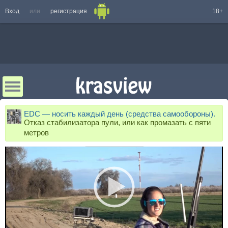
Вход
или
регистрация
18+
EDC — носить каждый день (средства самообороны).
Отказ стабилизатора пули, или как промазать с пяти
метров