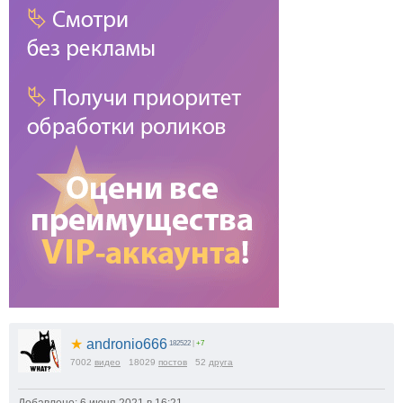
★
andronio666
182522
|
+7
7002
видео
18029
постов
52
друга