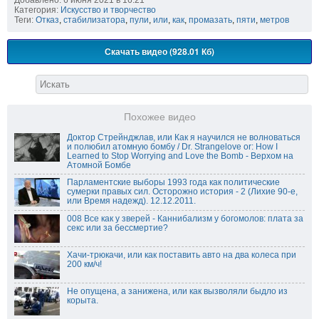
Добавлено: 6 июня 2021 в 16:21
Категория:
Искусство и творчество
Теги:
Отказ
,
стабилизатора
,
пули
,
или
,
как
,
промазать
,
пяти
,
метров
Скачать видео (928.01 Кб)
Похожее видео
Доктор Стрейнджлав, или Как я научился не волноваться
и полюбил атомную бомбу / Dr. Strangelove or: How I
Learned to Stop Worrying and Love the Bomb - Верхом на
Атомной Бомбе
Парламентские выборы 1993 года как политические
сумерки правых сил. Осторожно история - 2 (Лихие 90-е,
или Время надежд). 12.12.2011.
008 Все как у зверей - Каннибализм у богомолов: плата за
секс или за бессмертие?
Хачи-трюкачи, или как поставить авто на два колеса при
200 км/ч!
Не опущена, а занижена, или как вызволяли быдло из
корыта.