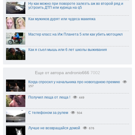
Ну как можно при повороте залезть аж во второй ряд и
устроить ДТП или курица на q5
Как мужиков дурят или чудеса макияжа
Мастер класс на Иж Планета 5 или как убить мотоцикл
Как я съел мышь или 6 лет школы выживания
Еще от автора andronio666
7002
Когда спросил у начальника про новогоднюю премию
157
Получил леща от леща !
449
С телефоном за рулем
504
Лучше не возвращайся домой
676