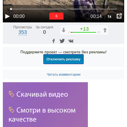
1x
00:00
00:14
6
Просмотры
За сегодня
+13
353
0
2
15
Поддержите проект — смотрите без рекламы!
Отключить рекламу
Читать комментарии