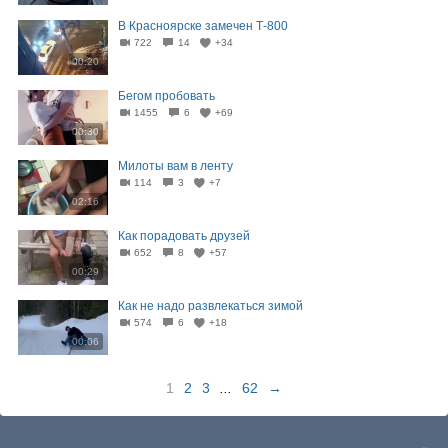
В Красноярске замечен Т-800
722
14
+34
00:20
Бегом пробовать
1455
6
+69
00:30
Милоты вам в ленту
114
3
+7
02:16
Как порадовать друзей
652
8
+57
00:29
Как не надо развлекаться зимой
574
6
+18
00:06
1
2
3
...
62
→