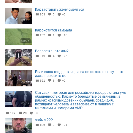
Как заставить жену смеяться
363
5
−5
00:19
Как охотится камбала
152
1
+10
00:25
Вопрос к знатокам?
319
4
+25
00:40
Если ваша гендер-вечеринка не похожа на эту — то
даже не зовите меня
361
8
+2
00:21
Ситуация, которая для российских городов стала уже
обыденностью. Какие-то бородатые семьянины, в
рамках красивых древних обычаев, среди дня,
01:09
похищают человека и затаскивают в машину с
мигалками и номерами АМР
107
28
−3
забыл ???
406
3
+21
00:40