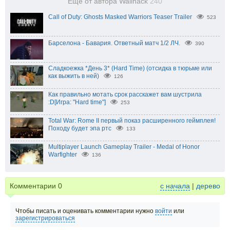
Еще от автора Wallhack
240
Call of Duty: Ghosts Masked Warriors Teaser Trailer
523
Барселона - Бавария. Ответный матч 1/2 ЛЧ.
390
Сладкоежка *День 3* (Hard Time) (отсидка в тюрьме или
как выжить в ней)
126
Как правильно мотать срок расскажет вам шустрила
:D[Игра: "Hard time"]
253
Total War: Rome II первый показ расширенного геймплея!
Походу будет эпа ртс
133
Multiplayer Launch Gameplay Trailer - Medal of Honor
Warfighter
136
Комментарии
0
с начала
|
дерево
Чтобы писать и оценивать комментарии нужно
войти
или
зарегистрироваться