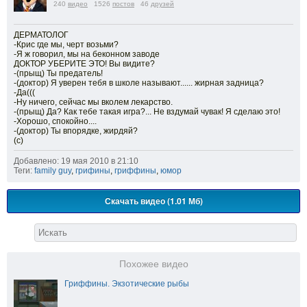
240
видео
1526
постов
46
друзей
ДЕРМАТОЛОГ
-Крис где мы, черт возьми?
-Я ж говорил, мы на беконном заводе
ДОКТОР УБЕРИТЕ ЭТО! Вы видите?
-(прыщ) Ты предатель!
-(доктор) Я уверен тебя в школе называют...... жирная задница?
-Да(((
-Ну ничего, сейчас мы вколем лекарство.
-(прыщ) Да? Как тебе такая игра?... Не вздумай чувак! Я сделаю это!
-Хорошо, спокойно....
-(доктор) Ты впорядке, жирдяй?
(c)
Добавлено: 19 мая 2010 в 21:10
Теги:
family guy
,
грифины
,
гриффины
,
юмор
Скачать видео (1.01 Мб)
Похожее видео
Гриффины. Экзотические рыбы