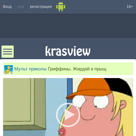
Вход
или
регистрация
18+
Мульт приколы
Гриффины. Жирдяй и прыщ