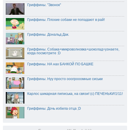
Гриффины. "Звонок"
Гриффины. Плохие собаки не попадают в рай!
Гриффины. Дональд Дак.
Гриффины. Собака+микроволновка+шоколад=узнаете,
когда посмотрите :D
Гриффины. НА нах БАНКОЙ ПО БАШКЕ
Гриффины. Нуу просто ооогрооомные сиськи
Карлос шикарная пиписька, на связи! (с) ПЕЧЕНЬКИ!1!11!
Гриффины. Дочь избила отца ;D