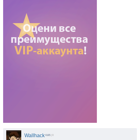
Wallhack
6185
| 0