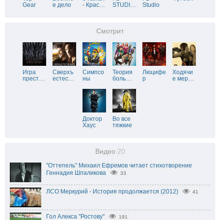
Gear
е дело
- Крас
…
STUDI
…
Studio
Смотрит
Игра
Сверхъ
Симпсо
Теория
Люцифе
Ходячи
прест
…
естес
…
ны
боль
…
р
е мер
…
Доктор
Во все
Хаус
тяжкие
Видео
20
"Оттепель" Михаил Ефремов читает стихотворение
Геннадия Шпаликова
33
ЛСО Меркурий - История продолжается (2012)
41
Гол Алекса "Ростову"
191