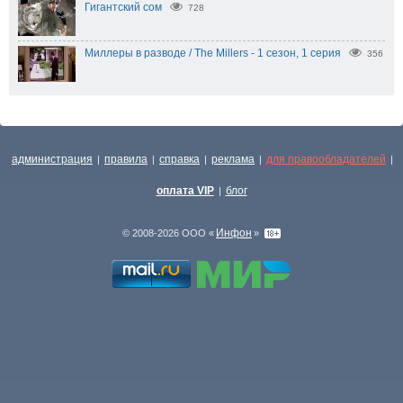
Гигантский сом
728
Миллеры в разводе / The Millers - 1 сезон, 1 серия
356
администрация
правила
справка
реклама
для правообладателей
|
|
|
|
|
оплата VIP
блог
|
Инфон
© 2008-2026 ООО «
»