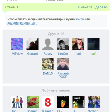
Стена
0
с начала
|
дерево
Чтобы писать и оценивать комментарии нужно
войти
или
зарегистрироваться
Друзья
15
ViTview
Gerrard
Rusov
KreCer
leni
snf
DeN15
Русский
POOP
Любимые каналы
Top
Военно
8 Канал
FL-
FL
Футбол