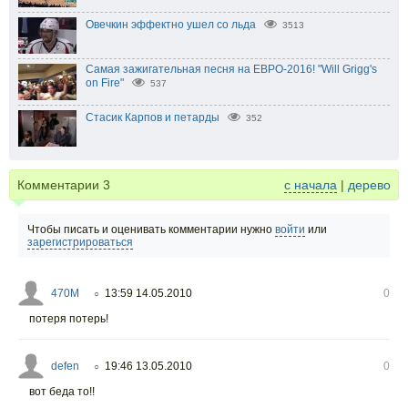
Овечкин эффектно ушел со льда
3513
Самая зажигательная песня на ЕВРО-2016! "Will Grigg's
on Fire"
537
Стасик Карпов и петарды
352
Комментарии
3
с начала
|
дерево
Чтобы писать и оценивать комментарии нужно
войти
или
зарегистрироваться
470M
13:59 14.05.2010
0
○
потеря потерь!
defen
19:46 13.05.2010
0
○
вот беда то!!