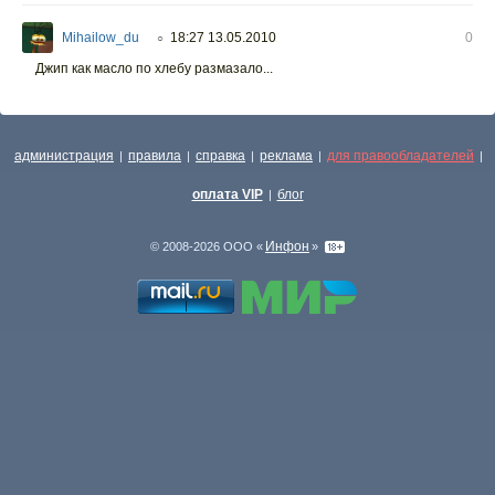
Mihailow_du
18:27 13.05.2010
0
○
Джип как масло по хлебу размазало...
администрация
правила
справка
реклама
для правообладателей
|
|
|
|
|
оплата VIP
блог
|
Инфон
© 2008-2026 ООО «
»