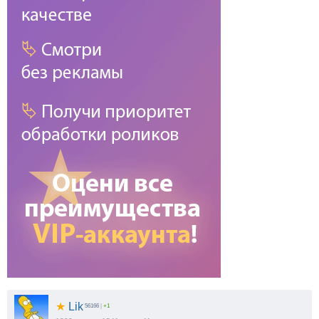
★
Lik
56166
|
+1