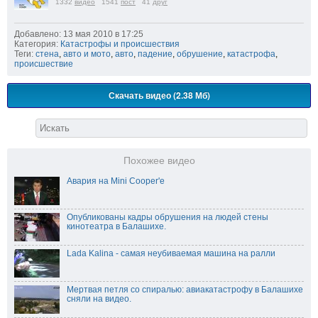
1332
видео
1541
пост
41
друг
Добавлено: 13 мая 2010 в 17:25
Категория:
Катастрофы и происшествия
Теги:
стена
,
авто и мото
,
авто
,
падение
,
обрушение
,
катастрофа
,
происшествие
Скачать видео (2.38 Мб)
Похожее видео
Авария на Mini Cooper'е
Опубликованы кадры обрушения на людей стены
кинотеатра в Балашихе.
Lada Kalina - самая неубиваемая машина на ралли
Мертвая петля со спиралью: авиакатастрофу в Балашихе
сняли на видео.