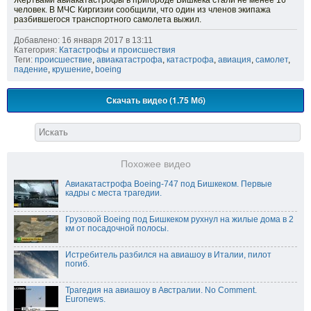
Жертвами авиакатастрофы в пригороде Бишкека стали не менее 16
человек. В МЧС Киргизии сообщили, что один из членов экипажа
разбившегося транспортного самолета выжил.
Добавлено: 16 января 2017 в 13:11
Категория:
Катастрофы и происшествия
Теги:
происшествие
,
авиакатастрофа
,
катастрофа
,
авиация
,
самолет
,
падение
,
крушение
,
boeing
Скачать видео (1.75 Мб)
Похожее видео
Авиакатастрофа Boeing-747 под Бишкеком. Первые
кадры с места трагедии.
Грузовой Boeing под Бишкеком рухнул на жилые дома в 2
км от посадочной полосы.
Истребитель разбился на авиашоу в Италии, пилот
погиб.
Трагедия на авиашоу в Австралии. No Comment.
Euronews.