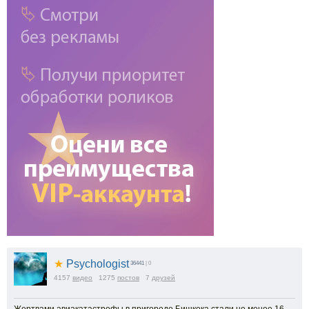
★
Psychologist
36441
| 0
4157
видео
1275
постов
7
друзей