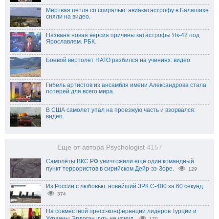
Мертвая петля со спиралью: авиакатастрофу в Балашихе
сняли на видео.
Названа новая версия причины катастрофы Як-42 под
Ярославлем. РБК.
Боевой вертолет НАТО разбился на учениях: видео.
Гибель артистов из ансамбля имени Александрова стала
потерей для всего мира.
В США самолет упал на проезжую часть и взорвался:
видео.
Еще от автора Psychologist
4157
Самолёты ВКС РФ уничтожили еще один командный
пункт террористов в сирийском Дейр-эз-Зоре.
129
Из России с любовью: новейший ЗРК С-400 за 60 секунд.
374
На совместной пресс-конференции лидеров Турции и
Украины Эрдоган чуть не уснул.
170