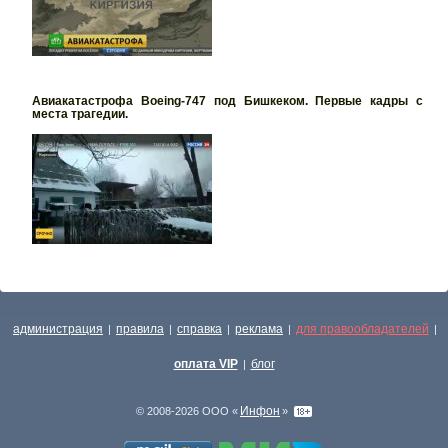
Авиакатастрофа Boeing-747 под Бишкеком. Первые кадры с
места трагедии.
администрация
правила
справка
реклама
для правообладателей
|
|
|
|
|
оплата VIP
блог
|
Инфон
© 2008-2026 ООО «
»