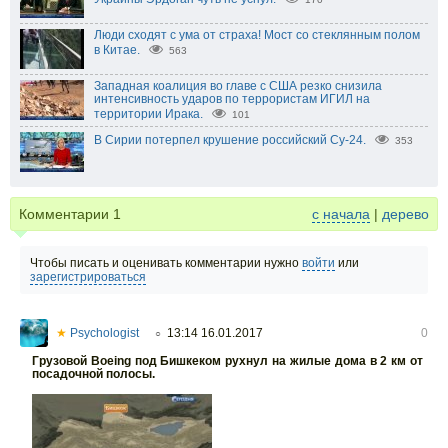
Люди сходят с ума от страха! Мост со стеклянным полом
в Китае.
563
Западная коалиция во главе с США резко снизила
интенсивность ударов по террористам ИГИЛ на
территории Ирака.
101
В Сирии потерпел крушение российский Су-24.
353
Комментарии
1
с начала
|
дерево
Чтобы писать и оценивать комментарии нужно
войти
или
зарегистрироваться
★
Psychologist
13:14 16.01.2017
0
○
Грузовой Boeing под Бишкеком рухнул на жилые дома в 2 км от
посадочной полосы.