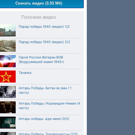
Скачать видео (3.53 Мб)
Похожее видео
Парад победы 1945 (видео) 1/2
Парад победы 1945 (видео) 2/2
Герой России Ветеран ВОВ
(Водрузивший знамя 1945г)
Тачанка
Алтарь Победы. Битва за умы ( 1
часть)
Алтарь Победы. Нормандия-Неман (4
часть)
Алтарь победы. жди меня (3/5)
Алтарь Победы. Торпедоносцы (1/5)