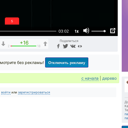
4
1x
03:02
Поделиться
+16
2
18
Отключить рекламу
мотрите без рекламы!
с начала
|
дерево
о
войти
или
зарегистрироваться
До
Ка
Те
п
п