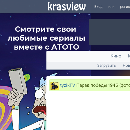
Вход
или
реги
Кино
Загрузить
Нов
tyzikTV
Парад победы 1945 (фото