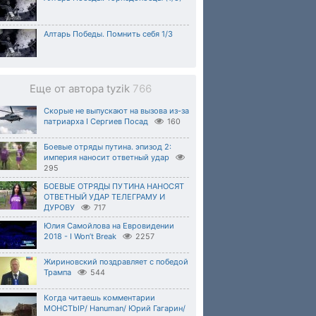
Алтарь Победы. Помнить себя 1/3
Еще от автора tyzik
766
Скорые не выпускают на вызова из-за
патриарха I Сергиев Посад
160
Боевые отряды путина. эпизод 2:
империя наносит ответный удар
295
БОЕВЫЕ ОТРЯДЫ ПУТИНА НАНОСЯТ
ОТВЕТНЫЙ УДАР ТЕЛЕГРАМУ И
ДУРОВУ
717
Юлия Самойлова на Евровидении
2018 - I Won’t Break
2257
Жириновский поздравляет с победой
Трампа
544
Когда читаешь комментарии
MOHCTbIP/ Hanuman/ Юрий Гагарин/