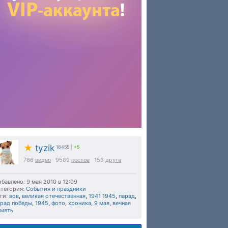
★
tyzik
18455
|
+5
766
видео
9589
постов
153
друга
бавлено: 9 мая 2010 в 12:09
тегория:
События и праздники
ги:
вов
,
великая отечественная
,
1941 1945
,
парад
,
арад победы
,
1945
,
фото
,
хроника
,
9 мая
,
вечная
амять