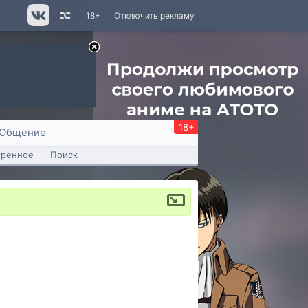
18+
Отключить рекламу
18+
Общение
тренное
Поиск