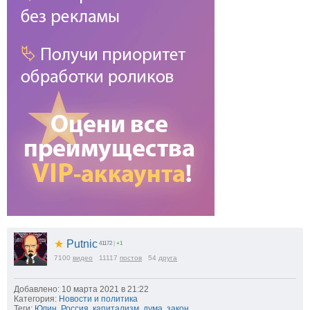
★
Putnic
41172
|
+1
7100
видео
11117
постов
54
друга
Добавлено: 10 марта 2021 в 21:22
Категория:
Новости и политика
Теги:
Юлин
,
Россия
,
капитализм
,
дума
,
закон