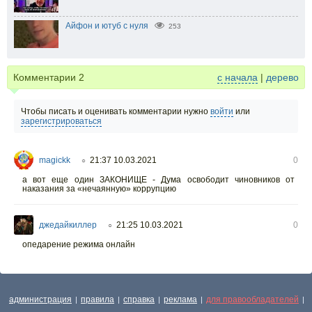
Айфон и ютуб с нуля
253
Комментарии
2
с начала
|
дерево
Чтобы писать и оценивать комментарии нужно
войти
или
зарегистрироваться
magickk
21:37 10.03.2021
0
○
а вот еще один ЗАКОНИЩЕ - Дума освободит чиновников от
наказания за «нечаянную» коррупцию
джедайкиллер
21:25 10.03.2021
0
○
опедарение режима онлайн
администрация
правила
справка
реклама
для правообладателей
|
|
|
|
|