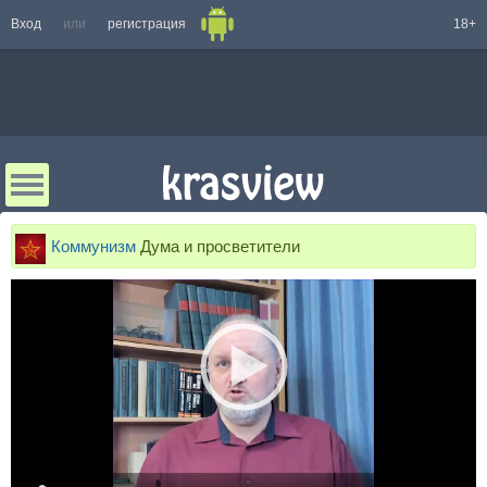
Вход
или
регистрация
18+
Коммунизм
Дума и просветители