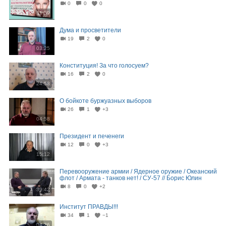
0
0
0
11:59
Дума и просветители
19
2
0
03:25
Конституция! За что голосуем?
16
2
0
24:58
О бойкоте буржуазных выборов
26
1
+3
04:58
Президент и печенеги
12
0
+3
15:12
Перевооружение армии / Ядерное оружие / Океанский
флот / Армата - танков нет! / СУ-57 // Борис Юлин
8
0
+2
39:42
Институт ПРАВДЫ!!!
34
1
−1
04:26