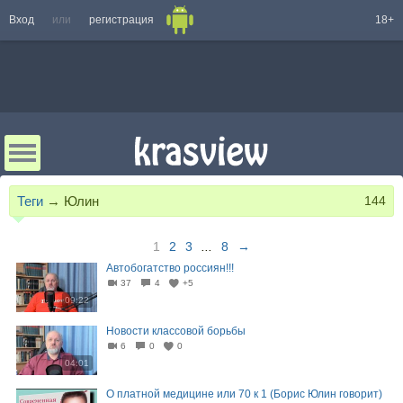
Вход
или
регистрация
18+
Теги
→
Юлин
144
1
2
3
...
8
→
Автобогатство россиян!!!
37
4
+5
09:22
Новости классовой борьбы
6
0
0
04:01
О платной медицине или 70 к 1 (Борис Юлин говорит)