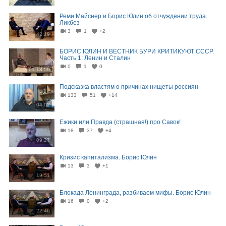
Реми Майснер и Борис Юлин об отчуждении труда.
Ликбез
3
1
+2
42:19
БОРИС ЮЛИН И ВЕСТНИК БУРИ КРИТИКУЮТ СССР.
Часть 1: Ленин и Сталин
0
1
0
01:18:59
Подсказка властям о причинах нищеты россиян
133
51
+14
04:02
Ежики или Правда (страшная!) про Савок!
18
37
+4
09:27
Кризис капитализма. Борис Юлин
13
3
+1
19:51
Блокада Ленинграда, разбиваем мифы. Борис Юлин
16
0
+2
22:46