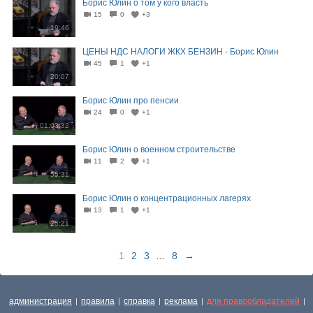
Борис Юлин о том у кого власть
15
0
+3
19:46
ЦЕНЫ НДС НАЛОГИ ЖКХ БЕНЗИН - Борис Юлин
45
1
+1
20:07
Борис Юлин про пенсии
24
0
+1
01:03:32
Борис Юлин о военном строительстве
11
2
+1
55:31
Борис Юлин о концентрационных лагерях
13
1
+1
25:21
1
2
3
...
8
→
администрация
правила
справка
реклама
для правообладателей
|
|
|
|
|