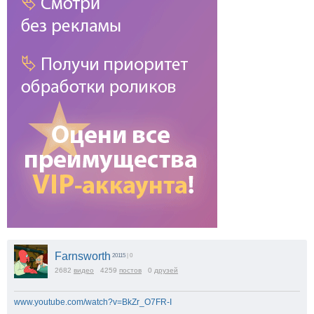
Farnsworth
20115
| 0
2682
видео
4259
постов
0
друзей
www.youtube.com/watch?v=BkZr_O7FR-I