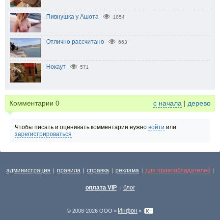
Пивнушка у Ашота
1854
Отлично рассчитано
663
Нокаут
571
Комментарии
0
с начала
|
дерево
Чтобы писать и оценивать комментарии нужно
войти
или
зарегистрироваться
администрация
правила
справка
реклама
для правообладателей
|
|
|
|
|
оплата VIP
блог
|
Инфон
© 2008-2026 ООО «
»