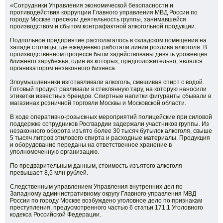
«Сотрудники Управления экономической безопасности и
противодействия коррупции Главного управления МВД России по
городу Москве пресекли деятельность группы, занимавшейся
производством и сбытом контрафактной алкогольной продукции.
Подпольное предприятие располагалось в складском помещении на
западе столицы, где ежедневно работали линии розлива алкоголя. В
производственном процессе были задействованы девять уроженцев
ближнего зарубежья, один из которых, предположительно, являлся
организатором незаконного бизнеса.
Злоумышленники изготавливали алкоголь, смешивая спирт с водой.
Готовый продукт разливали в стеклянную тару, на которую наносили
этикетки известных брендов. Спиртные напитки фигуранты сбывали в
магазинах розничной торговли Москвы и Московской области.
В ходе оперативно-розыскных мероприятий полицейские при силовой
поддержке сотрудников Росгвардии задержали участников группы. Из
незаконного оборота изъято более 30 тысяч бутылок алкоголя, свыше
5 тысяч литров этилового спирта и расходные материалы. Продукция
и оборудование переданы на ответственное хранение в
уполномоченную организацию.
По предварительным данным, стоимость изъятого алкоголя
превышает 8,5 млн рублей.
Следственным управлением Управления внутренних дел по
Западному административному округу Главного управления МВД
России по городу Москве возбуждено уголовное дело по признакам
преступления, предусмотренного частью 6 статьи 171.1 Уголовного
кодекса Российской Федерации.