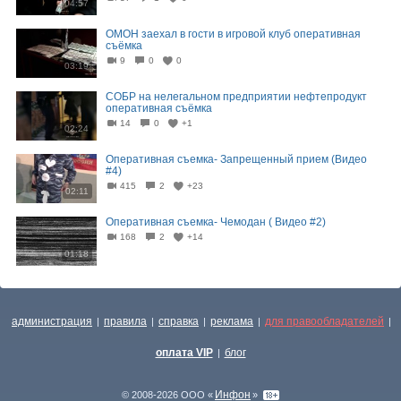
04:57
ОМОН заехал в гости в игровой клуб оперативная
съёмка
9
0
0
03:19
СОБР на нелегальном предприятии нефтепродукт
оперативная съёмка
14
0
+1
02:24
Оперативная съемка- Запрещенный прием (Видео
#4)
415
2
+23
02:11
Оперативная съемка- Чемодан ( Видео #2)
168
2
+14
01:18
администрация
правила
справка
реклама
для правообладателей
|
|
|
|
|
оплата VIP
блог
|
Инфон
© 2008-2026 ООО «
»