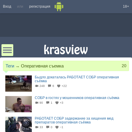
Вход
или
регистрация
18+
Теги
→
Оперативная съемка
20
Быдло докаталась РАБОТАЕТ СОБР оперативная
съёмка
248
6
+22
04:09
СОБР в гостях у мошенников оперативная съёмка
90
1
+3
07:05
РАБОТАЕТ СОБР задержание за хищения мед
препаратов оперативная съёмка
33
0
−1
03:56