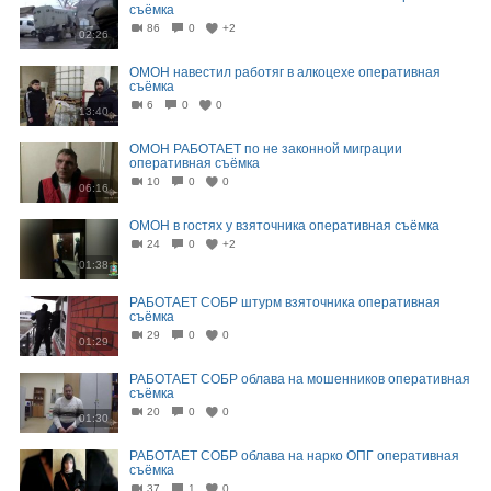
съёмка
86
0
+2
02:26
ОМОН навестил работяг в алкоцехе оперативная
съёмка
6
0
0
13:40
ОМОН РАБОТАЕТ по не законной миграции
оперативная съёмка
10
0
0
06:16
ОМОН в гостях у взяточника оперативная съёмка
24
0
+2
01:38
РАБОТАЕТ СОБР штурм взяточника оперативная
съёмка
29
0
0
01:29
РАБОТАЕТ СОБР облава на мошенников оперативная
съёмка
20
0
0
01:30
РАБОТАЕТ СОБР облава на нарко ОПГ оперативная
съёмка
37
1
0