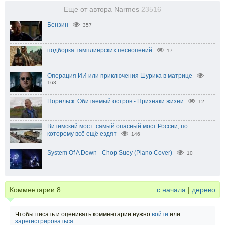
Еще от автора Narmes
23516
Бензин
357
подборка тамплиерских песнопений
17
Операция ИИ или приключения Шурика в матрице
163
Норильск. Обитаемый остров - Признаки жизни
12
Витимский мост: самый опасный мост России, по
которому всё ещё ездят
146
System Of A Down - Chop Suey (Piano Cover)
10
Комментарии
8
с начала
|
дерево
Чтобы писать и оценивать комментарии нужно
войти
или
зарегистрироваться