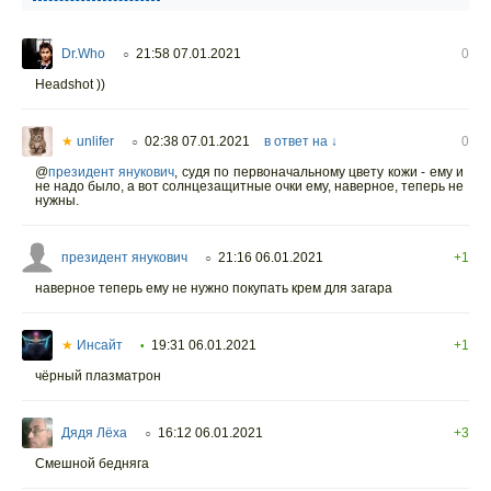
Dr.Who
21:58 07.01.2021
0
○
Headshot ))
★
unlifer
02:38 07.01.2021
в ответ на ↓
0
○
@
президент янукович
,
судя по первоначальному цвету кожи - ему и
не надо было, а вот солнцезащитные очки ему, наверное, теперь не
нужны.
президент янукович
21:16 06.01.2021
+1
○
наверное теперь ему не нужно покупать крем для загара
★
Инсайт
19:31 06.01.2021
+1
•
чёрный плазматрон
Дядя Лёха
16:12 06.01.2021
+3
○
Смешной бедняга