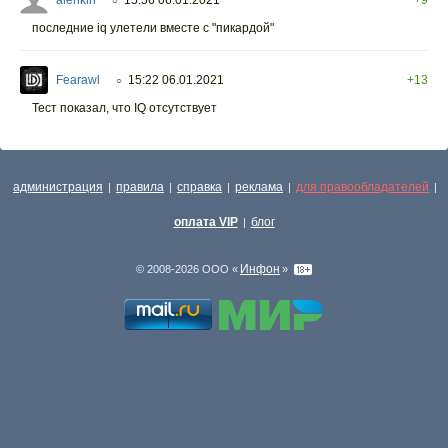
alenkin
15:56 06.01.2021
+9
○
последние iq улетели вместе с "пикардой"
Fearawl
15:22 06.01.2021
+13
○
Тест показал, что IQ отсутствует
администрация
правила
справка
реклама
для правообладателей
|
|
|
|
|
оплата VIP
блог
|
Инфон
© 2008-2026 ООО «
»