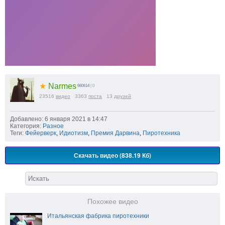
★
Narmes
660614
| 0
23516
видео
3363
поста
13
друзей
Добавлено: 6 января 2021 в 14:47
Категория:
Разное
Теги:
Фейерверк
,
Идиотизм
,
Премия Дарвина
,
Пиротехника
Скачать видео (838.19 Кб)
Похожее видео
Итальянская фабрика пиротехники