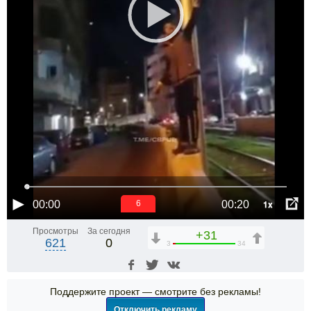
1x
00:00
00:20
6
Просмотры
За сегодня
+31
621
0
3
34
Поддержите проект — смотрите без рекламы!
Отключить рекламу