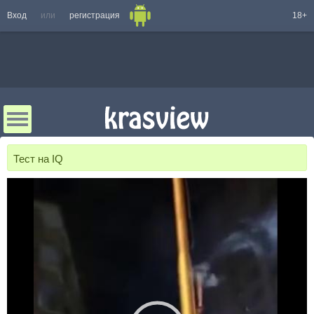
Вход
или
регистрация
18+
Тест на IQ