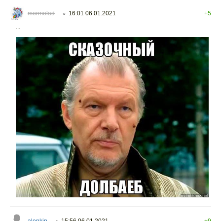
mormolad
16:01 06.01.2021
+5
○
...