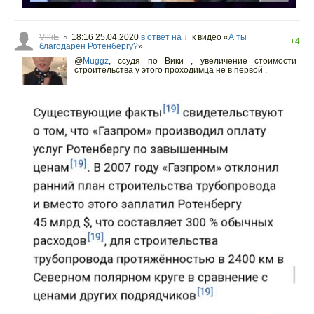
VilliE
18:16 25.04.2020
в ответ на ↓
к видео «
А ты
○
+4
благодарен Ротенбергу?
»
@
Muggz
,
ссудя по Вики , увеличение стоимости
строительства у этого проходимца не в первой .