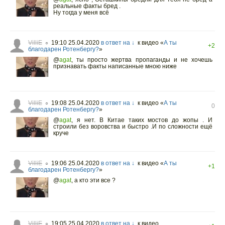
реальные факты бред .
Ну тогда у меня всё
VilliE
19:10 25.04.2020
в ответ на ↓
к видео «
А ты
○
+2
благодарен Ротенбергу?
»
@
agat
,
ты просто жертва пропаганды и не хочешь
признавать факты написанные мною ниже
VilliE
19:08 25.04.2020
в ответ на ↓
к видео «
А ты
○
0
благодарен Ротенбергу?
»
@
agat
,
я нет. В Китае таких мостов до жопы . И
строили без воровства и быстро .И по сложности ещё
круче
VilliE
19:06 25.04.2020
в ответ на ↓
к видео «
А ты
○
+1
благодарен Ротенбергу?
»
@
agat
,
а кто эти все ?
VilliE
19:05 25.04.2020
в ответ на ↓
к видео
○