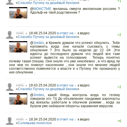
+1
«
Спасибо Путину за дешёвый бензин
»
@
MOHCTbIP
,
желаешь смерти миллионам россиян ?
Адольф не твой родственник ?
VilliE
18:48 25.04.2020
в ответ на ↓
к видео
○
+2
«
Спасибо Путину за дешёвый бензин
»
@
Jordex
,
в Кремле думали что успеют обнулить . Тебе
напомнить когда они начали съезжать с темы
обнуления ? Это было за неделю до 22 .04 .Эти
идиоты до последнего думали что людей все таки
успеют вывести на голосование . Теперь понятно
почему такая спешка .Они знали что уже неизбежно , и что вряд ли
они чем по помогут населению , они знали что мнение людей
соответственно поменяется к власти и к Путину .Не проканало у
них обнуление .
VilliE
18:43 25.04.2020
в ответ на ↓
к видео
○
+2
«
Спасибо Путину за дешёвый бензин
»
@
Jordex
,
какой блядь контроль когда по телеку
говорили это ?)) До объявления пандемии аэропорты
жд вокзалы работали в обычном режиме , когда за
бугром уже набирали обороты заражения вирусом.
VilliE
18:34 25.04.2020
в ответ на ↓
к видео
○
+6
«
Соловьева понесло
»