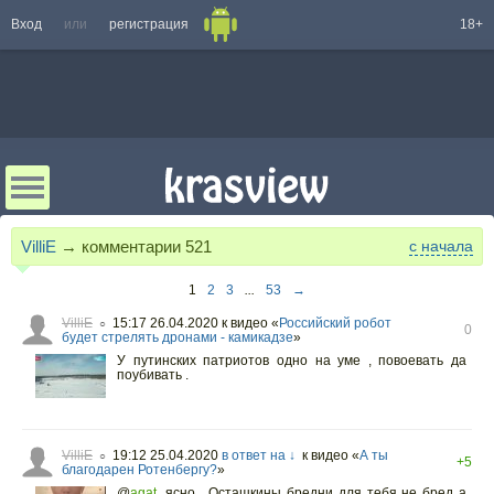
Вход
или
регистрация
18+
VilliE
→ комментарии
521
с начала
1
2
3
...
53
→
VilliE
15:17 26.04.2020
к видео «
Российский робот
○
0
будет стрелять дронами - камикадзе
»
У путинских патриотов одно на уме , повоевать да
поубивать .
VilliE
19:12 25.04.2020
в ответ на ↓
к видео «
А ты
○
+5
благодарен Ротенбергу?
»
@
agat
,
ясно , Осташкины бредни для тебя не бред а