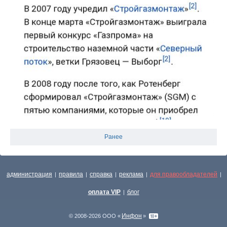
Ранее
администрация
правила
справка
реклама
для правообладателей
|
|
|
|
|
оплата VIP
блог
|
Инфон
© 2008-2026 ООО «
»