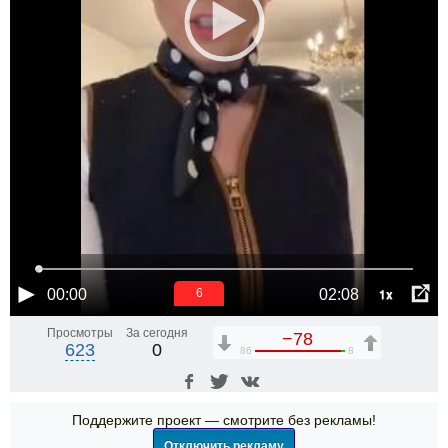
1x
00:00
02:08
5
Просмотры
За сегодня
−78
623
0
86
8
Поддержите проект — смотрите без рекламы!
Отключить рекламу