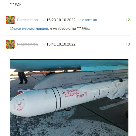
*** иди
Plazmathron
16:23 10.10.2022
в ответ на ↓
+2
○
@
вася несчастливцев
,
я же говорю ты ***@
бол
Plazmathron
15:41 10.10.2022
+3
○
.