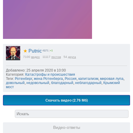
★
Putnic
41171
|
+1
7100
видео
11117
постов
54
друга
Добавлено: 25 апреля 2020 в 10:00
Категория:
Катастрофы и происшествия
Теги:
Ротенберг
,
жена Ротенберга
,
Россия
,
капитализм
,
мировая лупа
,
довольный
,
недовольный
,
благодарный
,
неблагодарный
,
Крымский
мост
Скачать видео (2.76 Мб)
Видео-ответы