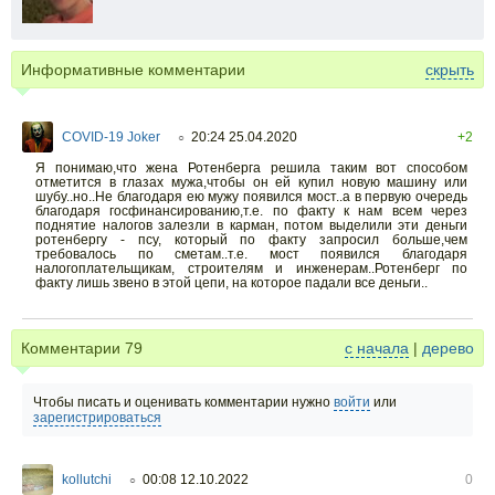
Информативные комментарии
скрыть
COVID-19 Joker
20:24 25.04.2020
+2
○
Я понимаю,что жена Ротенберга решила таким вот способом
отметится в глазах мужа,чтобы он ей купил новую машину или
шубу..но..Не благодаря ею мужу появился мост..а в первую очередь
благодаря госфинансированию,т.е. по факту к нам всем через
поднятие налогов залезли в карман, потом выделили эти деньги
ротенбергу - псу, который по факту запросил больше,чем
требовалось по сметам..т.е. мост появился благодаря
налогоплательщикам, строителям и инженерам..Ротенберг по
факту лишь звено в этой цепи, на которое падали все деньги..
Комментарии
79
с начала
|
дерево
Чтобы писать и оценивать комментарии нужно
войти
или
зарегистрироваться
kollutchi
00:08 12.10.2022
0
○