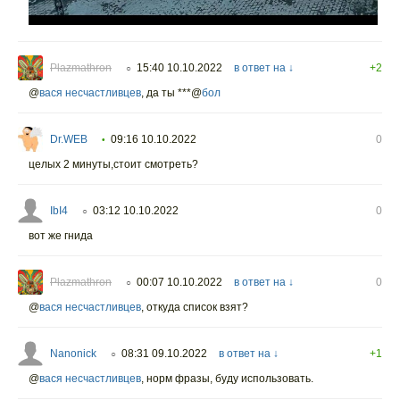
Plazmathron
15:40 10.10.2022
в ответ на ↓
+2
○
@
вася несчастливцев
,
да ты ***@
бол
Dr.WEB
09:16 10.10.2022
0
•
целых 2 минуты,стоит смотреть?
IbI4
03:12 10.10.2022
0
○
вот же гнида
Plazmathron
00:07 10.10.2022
в ответ на ↓
0
○
@
вася несчастливцев
,
откуда список взят?
Nanonick
08:31 09.10.2022
в ответ на ↓
+1
○
@
вася несчастливцев
,
норм фразы, буду использовать.