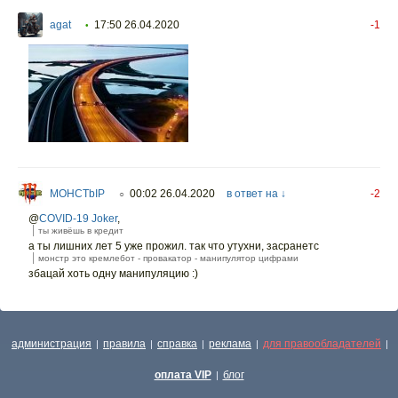
agat
17:50 26.04.2020
-1
•
MOHCTbIP
00:02 26.04.2020
в ответ на ↓
-2
○
@
COVID-19 Joker
,
ты живёшь в кредит
а ты лишних лет 5 уже прожил. так что утухни, засранетс
монстр это кремлебот - провакатор - манипулятор цифрами
збацай хоть одну манипуляцию :)
администрация
правила
справка
реклама
для правообладателей
|
|
|
|
|
оплата VIP
блог
|