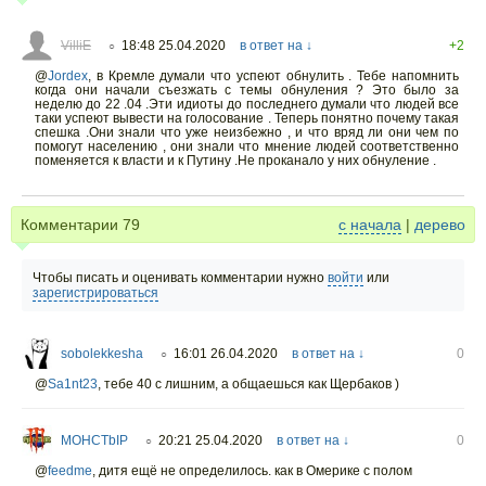
VilliE
18:48 25.04.2020
в ответ на ↓
+2
○
@
Jordex
,
в Кремле думали что успеют обнулить . Тебе напомнить
когда они начали съезжать с темы обнуления ? Это было за
неделю до 22 .04 .Эти идиоты до последнего думали что людей все
таки успеют вывести на голосование . Теперь понятно почему такая
спешка .Они знали что уже неизбежно , и что вряд ли они чем по
помогут населению , они знали что мнение людей соответственно
поменяется к власти и к Путину .Не проканало у них обнуление .
Комментарии
79
с начала
|
дерево
Чтобы писать и оценивать комментарии нужно
войти
или
зарегистрироваться
sobolekkesha
16:01 26.04.2020
в ответ на ↓
0
○
@
Sa1nt23
,
тебе 40 с лишним, а общаешься как Щербаков )
MOHCTbIP
20:21 25.04.2020
в ответ на ↓
0
○
@
feedme
,
дитя ещё не определилось. как в Омерике с полом