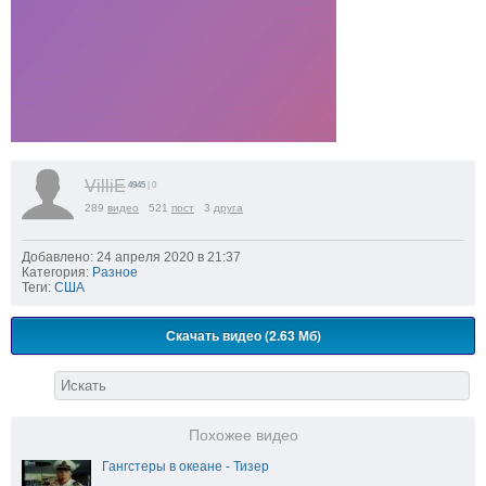
VilliE
4945
| 0
289
видео
521
пост
3
друга
Добавлено: 24 апреля 2020 в 21:37
Категория:
Разное
Теги:
США
Скачать видео (2.63 Мб)
Похожее видео
Гангстеры в океане - Тизер