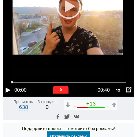
1x
00:00
00:40
5
Просмотры
За сегодня
+13
638
0
52
65
Поддержите проект — смотрите без рекламы!
Отключить рекламу