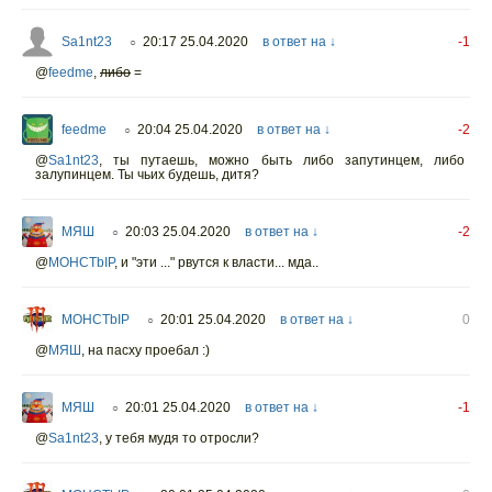
Sa1nt23
20:17 25.04.2020
в ответ на ↓
-1
○
@
feedme
,
либо
=
feedme
20:04 25.04.2020
в ответ на ↓
-2
○
@
Sa1nt23
,
ты путаешь, можно быть либо запутинцем, либо
залупинцем. Ты чьих будешь, дитя?
МЯШ
20:03 25.04.2020
в ответ на ↓
-2
○
@
MOHCTbIP
,
и "эти ..." рвутся к власти... мда..
MOHCTbIP
20:01 25.04.2020
в ответ на ↓
0
○
@
МЯШ
,
на пасху проебал :)
МЯШ
20:01 25.04.2020
в ответ на ↓
-1
○
@
Sa1nt23
,
у тебя мудя то отросли?