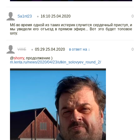
Sa1nt23
16:10 25.04.2020
0
○
Мб во время одной из таких истерик случится сердечный приступ, и
мы увидели его отъезд в прямом эфире... Вот это будет топовое
шоу.
VilliE
05:29 25.04.2020
в ответ на ↓
0
○
@
shorry
,
продолжение )
m.lenta.ru/news/2020/04/23/utkin_solovyev_round_2/