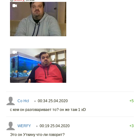
Co Hcl
00:34 25.04.2020
+5
○
с кем он разговаривает то? он же там 1 xD
WERFY
00:19 25.04.2020
+3
○
Это он Уткину что-ли говорит?