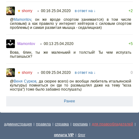
★
shorry
00:16 25.04.2020
в ответ на ↓
+2
○
@
Mamontov
,
он же вроде спортом занимается) в том числе
силовым) а как правило у интернет хейтеров с силовым спортом
проблемы) и самая развитая мышца - седалищная)
Mamontov
00:13 25.04.2020
+5
○
Вова, блин, ты же маленький и толстый! Ты чем испугать
пытаешься?
★
shorry
00:09 25.04.2020
в ответ на ↓
0
○
@
Веня Сурков
,
да скорее всего) он вообще любитель итальянской
культуры) помниться он где то размышлял даже на тему "коза
ностра") тоже было забавно послушать)
Ранее
администрация
правила
справка
реклама
для правообладателей
|
|
|
|
|
оплата VIP
блог
|