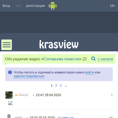
Вход
или
регистрация
18+
Обсуждение видео «
Соловьева понесло
»
22
с начала
Чтобы писать и оценивать комментарии нужно
войти
или
зарегистрироваться
1
2
3
→
★
T0X1C
23:47 29.04.2020
0
○
VilliE
18:34 25.04.2020
в ответ на ↓
+6
○