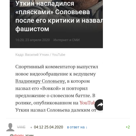
VilliE
04:12 25.04.2020
в ответ на ↓
+2
○
@
shorry
,
этим