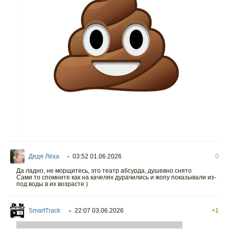
Дядя Лёха
03:52 01.06.2026
0
•
Да ладно, не морщитесь, это театр абсурда, душевно снято
Сами то спомните как на качелях дурачились и жопу показывали из-
под воды в их возрасте )
SmartTrack
22:07 03.06.2026
+1
○
ClickCLK поставлю + видео,ради того что ты мой сосед 0