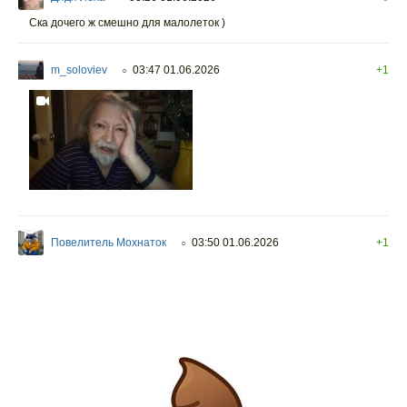
Ска дочего ж смешно для малолеток )
m_soloviev
03:47 01.06.2026
+1
○
Повелитель Мохнаток
03:50 01.06.2026
+1
○