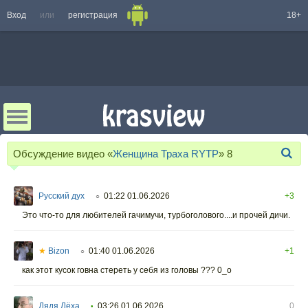
Вход
или
регистрация
18+
Обсуждение видео «
Женщина Траха RYTP
»
8
Русский дух
01:22 01.06.2026
+3
○
Это что-то для любителей гачимучи, турбоголового....и прочей дичи.
★
Bizon
01:40 01.06.2026
+1
○
как этот кусок говна стереть у себя из головы ??? 0_о
Дядя Лёха
03:26 01.06.2026
0
•