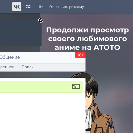
18+
Отключить рекламу
18+
Общение
тренное
Поиск