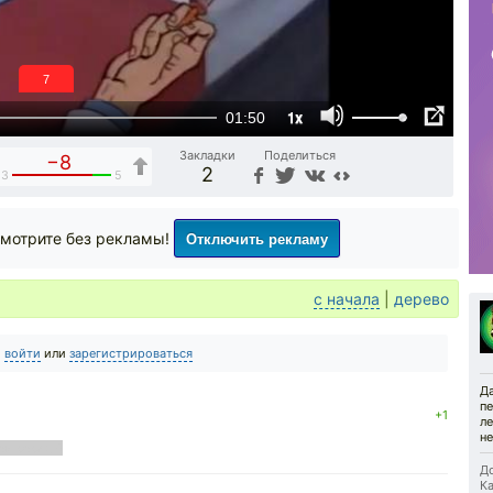
6
1x
01:50
Закладки
Поделиться
−8
2
13
5
Отключить рекламу
мотрите без рекламы!
с начала
|
дерево
о
войти
или
зарегистрироваться
Д
п
+1
ле
не
ой сосед 0
До
Ка