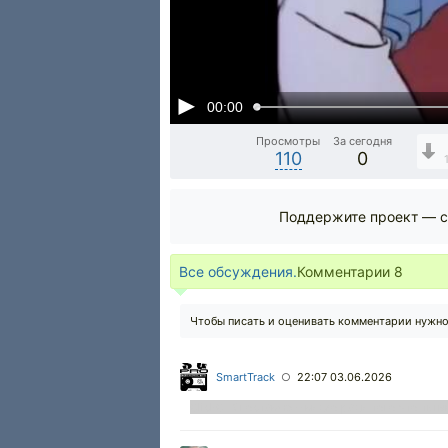
00:00
Просмотры
За сегодня
110
0
Поддержите проект — с
Все обсуждения.
Комментарии
8
Чтобы писать и оценивать комментарии нужн
SmartTrack
22:07 03.06.2026
○
ClickCLK поставлю + видео,ради того что ты м