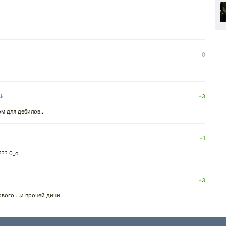
0
 ↓
+3
ом для дебилов..
+1
??? 0_о
+3
вого....и прочей дичи.