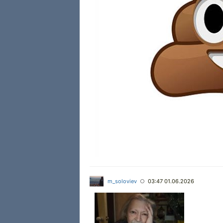
m_soloviev
03:47 01.06.2026
○