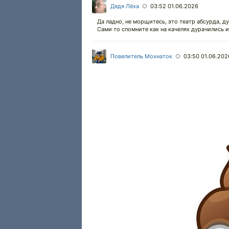
Дядя Лёха
03:52 01.06.2026
○
Да ладно, не морщитесь, это театр абсурда, д
Сами то спомните как на качелях дурачились и
Повелитель Мохнаток
03:50 01.06.202
○