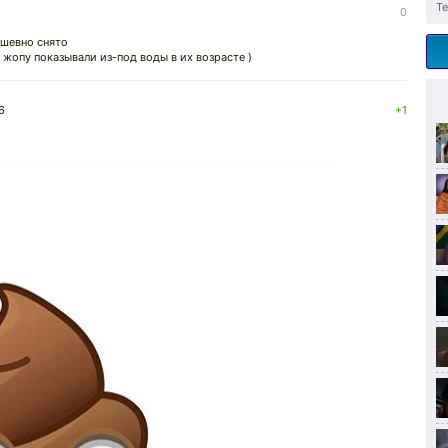
Те
0
ушевно снято
 жопу показывали из-под воды в их возрасте )
6
+1