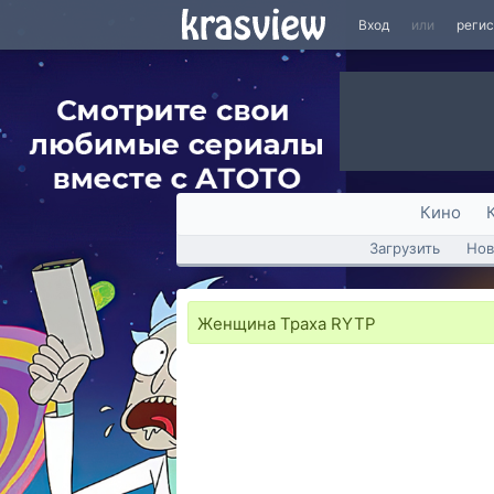
Вход
или
реги
Кино
Загрузить
Нов
Женщина Траха RYTP