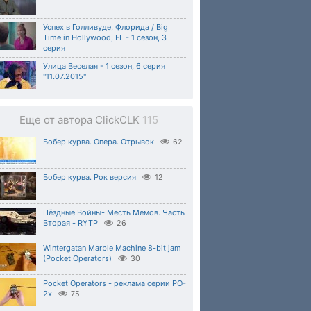
Успех в Голливуде, Флорида / Big
Time in Hollywood, FL - 1 сезон, 3
серия
Улица Веселая - 1 сезон, 6 серия
"11.07.2015"
Еще от автора ClickCLK
115
Бобер курва. Опера. Отрывок
62
Бобер курва. Рок версия
12
Пёздные Войны- Месть Мемов. Часть
Вторая - RYTP
26
Wintergatan Marble Machine 8-bit jam
(Pocket Operators)
30
Pocket Operators - реклама серии PO-
2x
75