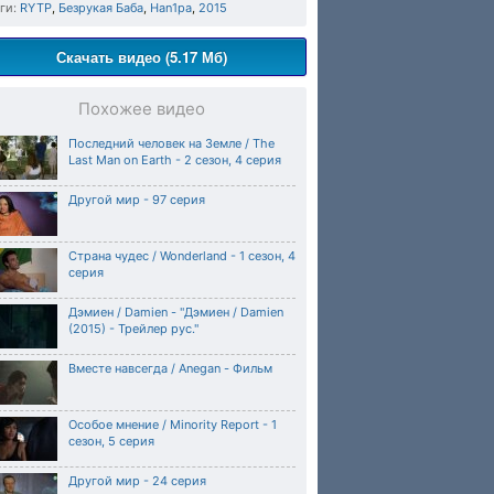
ги:
RYTP
,
Безрукая Баба
,
Han1pa
,
2015
Скачать видео (5.17 Мб)
Похожее видео
Последний человек на Земле / The
Last Man on Earth - 2 сезон, 4 серия
Другой мир - 97 серия
Страна чудес / Wonderland - 1 сезон, 4
серия
Дэмиен / Damien - "Дэмиен / Damien
(2015) - Трейлер рус."
Вместе навсегда / Anegan - Фильм
Особое мнение / Minority Report - 1
сезон, 5 серия
Другой мир - 24 серия