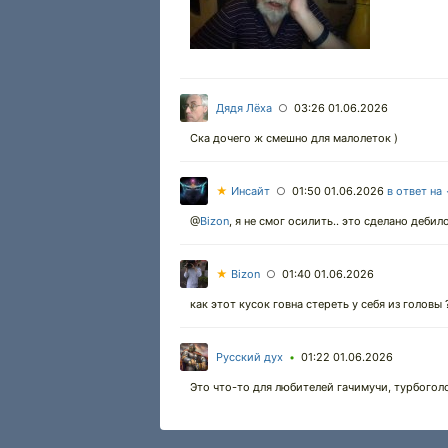
Дядя Лёха
03:26 01.06.2026
○
Ска дочего ж смешно для малолеток )
★
Инсайт
01:50 01.06.2026
в ответ на
○
@
Bizon
,
я не смог осилить.. это сделано дебил
★
Bizon
01:40 01.06.2026
○
как этот кусок говна стереть у себя из головы 
Русский дух
01:22 01.06.2026
•
Это что-то для любителей гачимучи, турбоголо