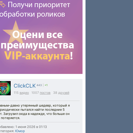
ClickCLK
443
|
+1
115
видео
1007
постов
38
друзей
авным-давно утерянный шедевр, который я
ериодически пытался найти последние 5
т. Загрузил сюда в надежде, что больше он
 потеряется.
бавлено: 1 июня 2026 в 01:13
тегория:
Юмор