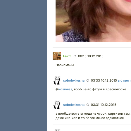
Fa2m
08:15 10.12.2015
○
Наркоманы
sobolekkesha
03:33 10.12.2015
в ответ
○
@
kosmess
,
вообще-то фатум в Красноярске
sobolekkesha
03:31 10.12.2015
○
а вообще вся эта мода на чурок, киргизов там
даже хип-хоп и то более менее адекватнее