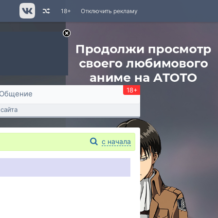
18+
Отключить рекламу
18+
Общение
сайта
с начала