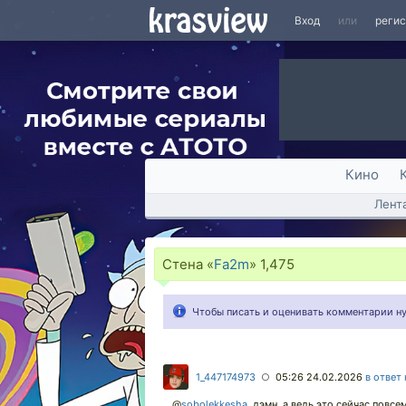
Вход
или
реги
Кино
Лент
Стена «
Fa2m
»
1,475
Чтобы писать и оценивать комментарии 
1_447174973
05:26 24.02.2026
в ответ
○
@
sobolekkesha
,
дэмн, а ведь это сейчас повсе