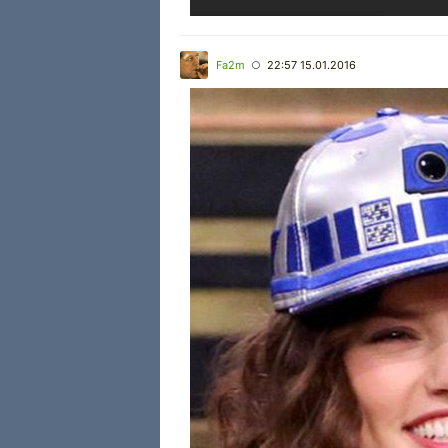
Fa2m
22:57 15.01.2016
○