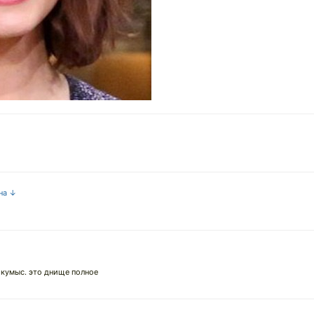
 на ↓
, кумыс. это днище полное