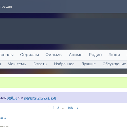
страция
Каналы
Сериалы
Фильмы
Аниме
Радио
Люди
а
Мои темы
Ответы
Избранное
Лучшие
Обсуждение 
нужно
войти
или
зарегистрироваться
1
2
3
...
148
→
 на ↓
местно