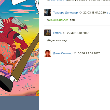
Тоадора Динозавр
22:03 18.01.2020
в 
○
@
Джон Сильвер
,
топ
kott24
22:30 18.10.2017
○
еба,ты жив еще
Джон Сильвер
00:16 23.01.2017
○