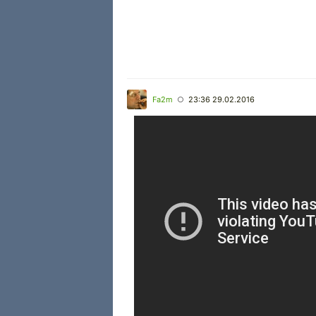
Fa2m
23:36 29.02.2016
○